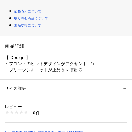
価格表示について
取り寄せ商品について
返品交換について
商品詳細
【 Design 】

・フロントのビットデザインがアクセント･:*+

・プリーツシルエットが上品さを演出♡

・程よく広がるプリーツが脚をすっきり綺麗に見せてくれ、ス
タイルアップ効果抜群♪

・スカパン仕様で安心感もあり、動きやすさ抜群◎

サイズ詳細
性別：
レディース
カテゴリー：
ファッション
 ＞ 
スカート
 ＞ 
ミニ丈スカート
素材：【グレー・ブラック】表地：ポリエステル95%、ポリウレタン5% 
【 Styling 】

裏地：ポリエステル95%、ポリウレタン5% 【デニム】表地：綿100%、
レビュー
・ミニ丈トップス合わせでスタイルアップ見え◎

表地：綿100%
0件
・シャツやジャケットと合わせることで大人なスタイリングに

生産国：中国製
商品番号：
4840000001861 
（モール）
5864093240c （ショップ）