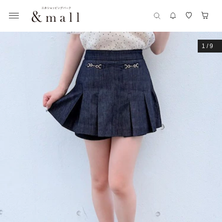
1
/
9