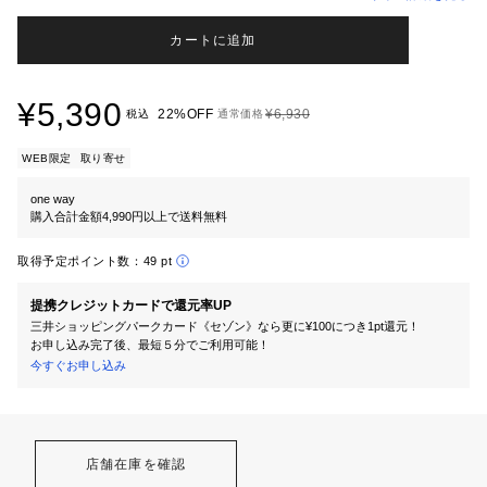
カートに追加
¥5,390
22%OFF
¥6,930
税込
通常価格
WEB限定
取り寄せ
one way
購入合計金額4,990円以上で送料無料
取得予定ポイント数：
49 pt
提携クレジットカードで還元率UP
三井ショッピングパークカード《セゾン》なら更に¥100につき1pt還元！
お申し込み完了後、最短５分でご利用可能！
今すぐお申し込み
店舗在庫を確認