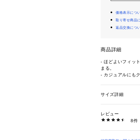
価格表示につ
取り寄せ商品
返品交換につ
商品詳細
- ほどよいフィッ
まる。
- カジュアルにも
ボトムに合わせや
- 透け感: なし
サイズ詳細
性別：
レディース
- トップスフィット
カテゴリー：
ファッ
素材：96% 綿, 4%
- ポケット: なし
レビュー
洗濯：洗濯機可, ド
8件
濃色は色落ちする事
下さい。汗や雨等で
色移りする事があり
※詳しい洗濯方法に