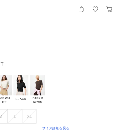
T
OFF WH

DARK B

BLACK
M
L
XL
サイズ詳細を見る