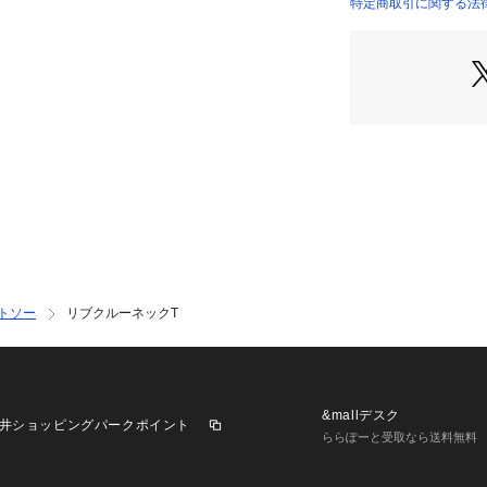
特定商取引に関する法
い
商品番号：
46900000
E484838-000-00
トソー
リブクルーネックT
&mallデスク
井ショッピングパークポイント
ららぽーと受取なら送料無料