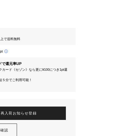
円以上で送料無料
pt
ドで還元率UP
カード《セゾン》なら更に¥100につき1pt還
短５分でご利用可能！
再入荷お知らせ登録
を確認