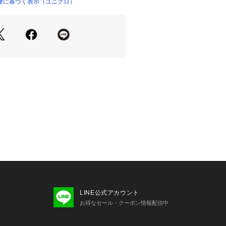
律に基づく表示（ユニクロ）
09954 
（モール）
0-00 （ショップ）
LINE公式アカウント
お得なセール・クーポン情報配信中