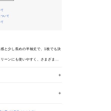
いて
について
いて
ト感と少し長めの半袖丈で、1枚でも決
クリーンにも使いやすく、さまざまな
すいリブT。
: 細め
ション
 ＞ 
トップス
 ＞ 
Tシャツ・カットソー
 ポリウレタン
ライクリーニング可, 乾燥機不可
がありますので、他の物とのお洗濯はお避け
湿った状態、または摩擦によって、他の物に
ますので、ご注意下さい。
ついては、商品の品質表示タグをご覧くださ