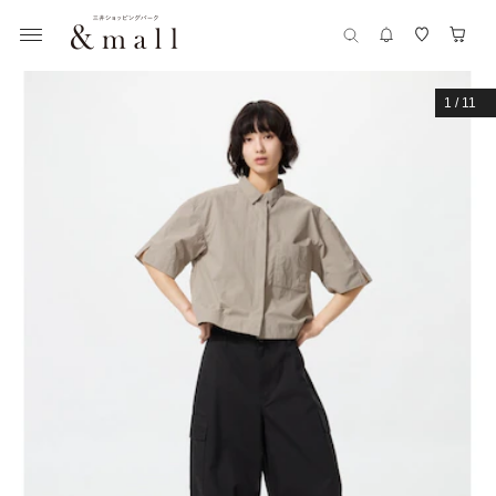
1
/
11