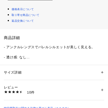
価格表示について
取り寄せ商品について
返品交換について
商品詳細
- アンクルレングスでバレルシルエットが美しく見える。
- 透け感: なし
- ボトムスフィット: ややゆったり
- パンツシルエット: テーパード
- ポケット: あり
サイズ詳細
性別：
レディース
- 股上: 普通
カテゴリー：
ファッション
 ＞ 
パンツ
 ＞ 
デニムパンツ
素材：本体: 98% 綿, 2% ポリウレタン/ ポケット布: 80% ポリエステル, 2
0% 綿
レビュー
10件
洗濯：洗濯機可, ドライクリーニング可, 乾燥機不可
濃色は色落ちする事がありますので、他の物とのお洗濯はお避け下さい。
汗や雨等で湿った状態、または摩擦によって、他の物に色移りする事があ
りますので、ご注意下さい。
※詳しい洗濯方法については、商品の品質表示タグをご覧ください