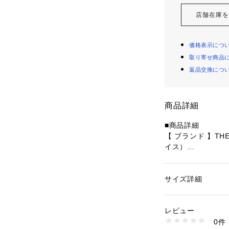
店舗在庫
価格表示につ
取り寄せ商品
返品交換につ
商品詳細
■商品詳細
【 ブランド 】TH
イス）
【 モデル名 】NUP
【 アッパー素材 
【 底材 】ゴム底
サイズ詳細
性別：
レディース
【 商品紹介 】
カテゴリー：
アウト
シューズ
秋冬の足元の快適
レビュー
立した防寒用ロー
0件
リエステル素材を
商品番号：
46400000