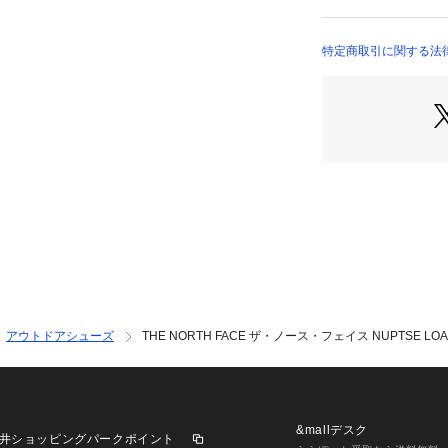
4000409802 （シ
ープする「THERM
入し、適度な保温
トの異なる路面で
特定商取引に関する法律
ウトソールと、軽
ルで、快適に歩行
クコードを採用し
アウトドアフィー
機能で、アクティ
す。
アウトドアシューズ
THE NORTH FACE ザ・ノース・フェイス NUPTSE LOAF
&mallデスク
井ショッピングパークポイント