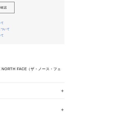
を確認
いて
について
いて
E NORTH FACE（ザ・ノース・フェ
TSE LOAFER(ヌプシ ローファー)
】合成繊維
メンズ
ドア・スポーツ
 ＞ 
アウトドア
 ＞ 
アウトドア
さをサポートする保温性と軽量性を両
ファーです。アッパーにリサイクルポ
採用。中わたには濡れても保温性をキ
06783 
（モール）