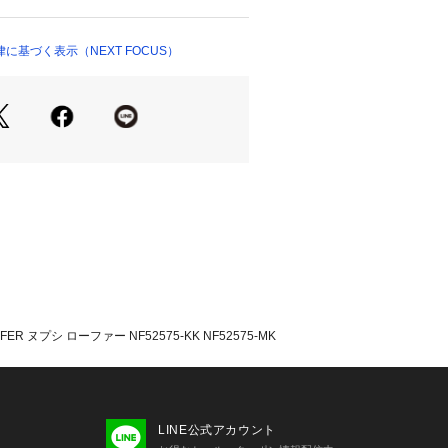
ョップ）
OBALL ECOインサレーション」を封
性を確保しています。ドライ＆ウェッ
も高いグリップ力を発揮するラバーア
に基づく表示（NEXT FOCUS）
量で高反発の圧縮成型EVAミッドソー
できます。履き口周りにエラスティッ
、甲部分でフィット感の調整が可能。
ルドからタウンユースまで活躍する高
ブなライフスタイルをサポートしま
ER ヌプシ ローファー NF52575-KK NF52575-MK
LINE公式アカウント