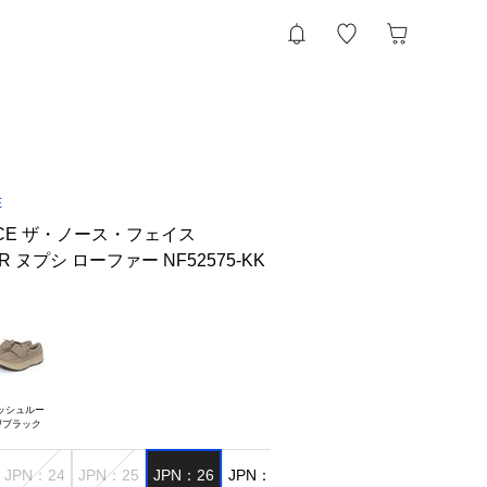
E
FACE ザ・ノース・フェイス
ER ヌプシ ローファー NF52575-KK
ッシュルー

JPN：24
JPN：25
JPN：26
JPN：27
JPN：28