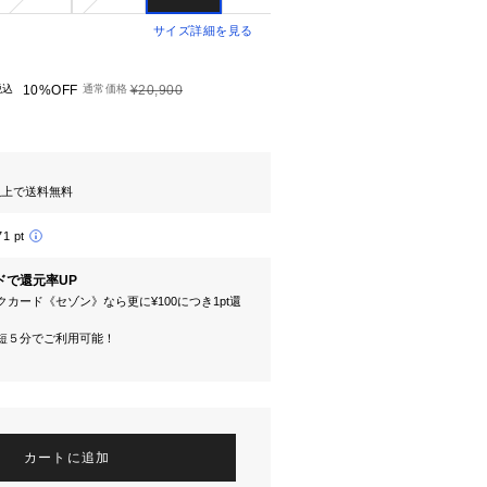
サイズ詳細を見る
税込
10%OFF
通常価格
¥20,900
円以上で送料無料
71 pt
ドで還元率UP
カード《セゾン》なら更に¥100につき1pt還
短５分でご利用可能！
カートに追加