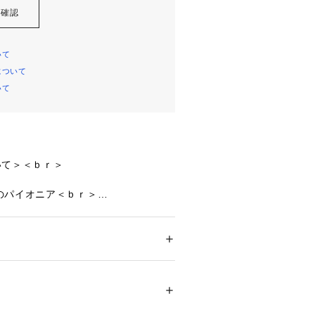
を確認
いて
について
いて
いて＞＜ｂｒ＞

パイオニア＜ｂｒ＞

ｂｒ＞

＜ｂｒ＞

ル電源ならAnker＜ｂｒ＞

メンズ
キッズ・ベビー
心して使える高い耐久性能＜ｂｒ＞

貨
 ＞ 
家電
 ＞ 
美容・健康家電
保証＜ｂｒ＞

＜ｂｒ＞

02471 
（モール）
もサポート＜ｂｒ＞

プ）
様＜ｂｒ＞
