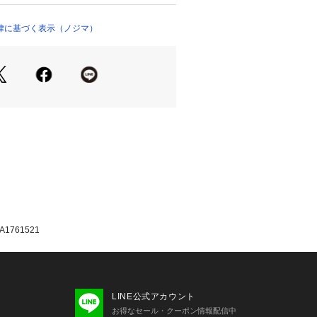
1.1 x 14.4cm＜ｂｒ＞

律に基づく表示（ノジマ）
3.9kg＜ｂｒ＞

0Wh＜ｂｒ＞

1-28V=9A (最大100W)＜ｂｒ＞

5V=3A / 9V=3A / 15V=3A / 20V=
ｒ＞

z/60Hz, 3A,300W (瞬間最大450W)
3A/ 9V=3A / 15V=3A / 20V=3A (最
=3A / 9V=2.25A (最大20W)＜ｂｒ＞

2.4A (最大12W)＜ｂｒ＞

力：12V=10A＜ｂｒ＞　　　　　　
A1761521
LINE公式アカウント
お得なセール・クーポン情報配信中