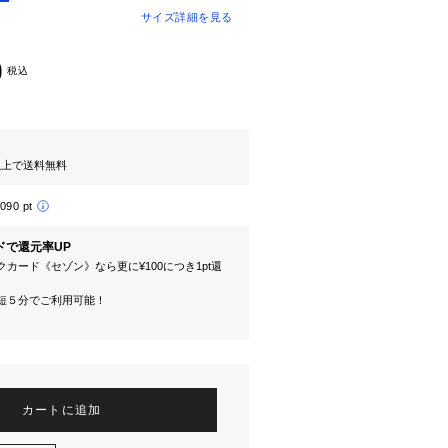
サイズ詳細を見る
0
税込
円以上で送料無料
,090 pt
ドで還元率UP
カード《セゾン》なら更に¥100につき1pt還
短５分でご利用可能！
カートに追加