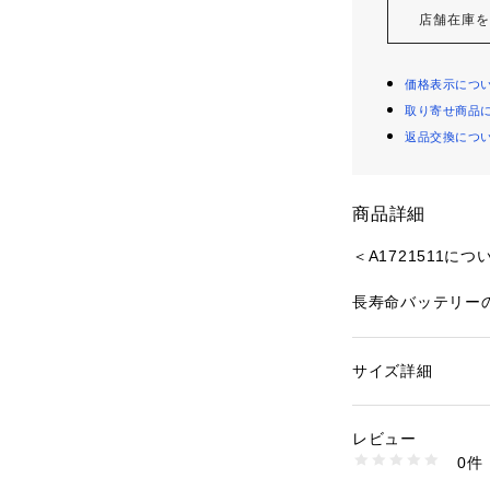
店舗在庫
価格表示につ
取り寄せ商品
返品交換につ
商品詳細
＜A1721511につ
長寿命バッテリーの
製品全体が長寿命＜
InfiniPower 設計
災害に強いポータブ
サイズ詳細
性別：
レディース
アウトドアでも安
カテゴリー：
生活雑
安心の最大5年長期
レビュー
保証対象・製品規格
商品番号：
45800000
0件
製品回収でご使用後
A1761521 （ショッ
　　　　　■商品仕