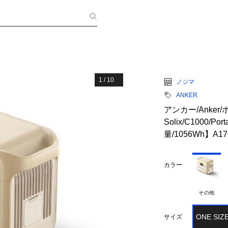
1
/
10
ノジマ
ANKER
アンカー/Anker
Solix/C1000/Por
量/1056Wh】A17
カラー
その他
ONE SIZ
サイズ