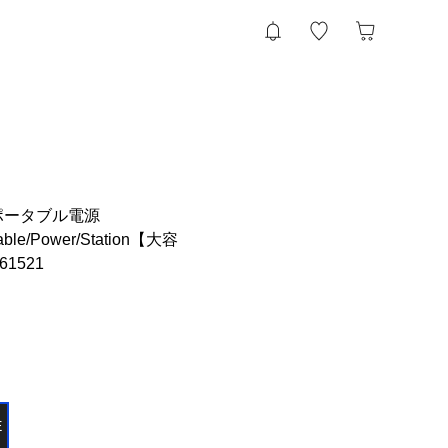
/ポータブル電源
table/Power/Station【大容
61521
E