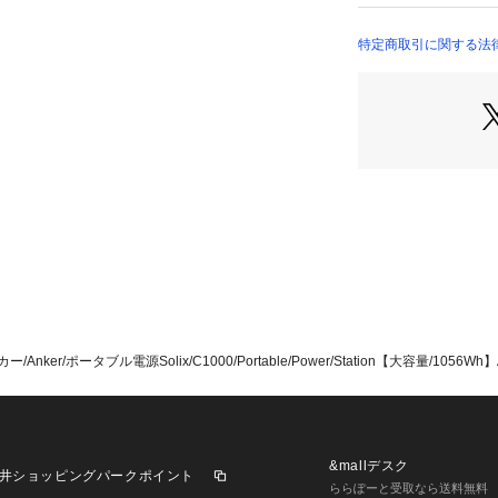
サイズ：約21.6 x 2
特定商取引に関する法
重さ (本体のみ)：約
バッテリー容量：32
入力 (DCポート)：1
入力 (USB-Cポート)：
3A (最大60W)＜ｂ
AC出力：100V~50H
＜ｂｒ＞

USB-C 1 出力：5V=
大60W)＜ｂｒ＞

USB-C 2 出力：5V
USB-A 出力：5V=
シガーソケット 出
ー/Anker/ポータブル電源Solix/C1000/Portable/Power/Station【大容量/1056Wh】
&mallデスク
井ショッピングパークポイント
ららぽーと受取なら送料無料