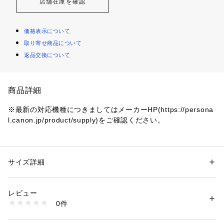
店舗在庫を確認
価格表示について
取り寄せ商品について
返品交換について
商品詳細
※最新の対応機種につきましてはメーカーHP(https://persona
l.canon.jp/product/supply)をご確認ください。
性別：
レディース
メンズ
キッズ・ベビー
サイズ詳細
カテゴリー：
生活雑貨
 ＞ 
家電
 ＞ 
美容・健康家電
商品番号：
4580000001902 
（モール）
レビュー
BCI351XL350XL5 （ショップ）
0件