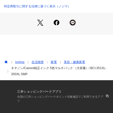
特定商取引に関する法律に基づく表示（ノジマ）
nojima
生活雑貨
家電
美容・健康家電
キヤノン/Canon/純正インク 5色マルチパック （大容量）/ BCI-351XL-
350XL-5MP
三井ショッピングパークアプリ
全国の三井ショッピングパークポイント対象施設でご利用できるアプ
リ