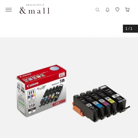
1
/
1