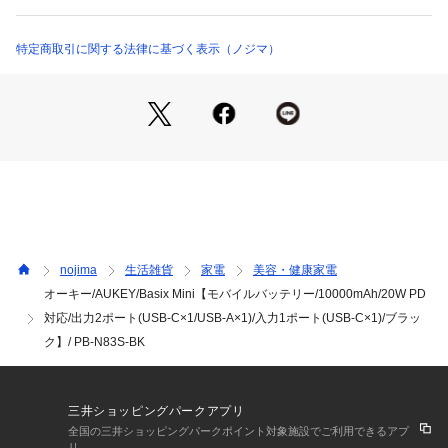
パススルー対応で機器の充電とモバイルバッテリー本体の同時
充電が可能。
特定商取引に関する法律に基づく表示（ノジマ）
最大20WのPD充電対応で機器の充電もモバイルバッテリーの
充電もハイスピードで完了します。
[ちいさくてかわいい！持ち運びに便利]
手のひらにすっぽりと収まる超コンパクトサイズで、愛らしい
丸いフォルム設計が手になじみます。
小さく軽量で可愛いのに、頼もしい10000mAhの大容量です。
nojima
生活雑貨
家電
美容・健康家電
通勤や通学、旅行や出張など、あらゆるシーンでの活躍が間違
オーキー/AUKEY/Basix Mini【モバイルバッテリー/10000mAh/20W PD
いなしでしょう。
対応/出力2ポート(USB-C×1/USB-A×1)/入力1ポート(USB-C×1)/ブラッ
カラーバリエーションは、クールなブラック、ピュアなホワイ
ク】/ PB-N83S-BK
ト、キュートなピンクの3色の展開です。
[パススルー充電対応]
三井ショッピングパークアプリ
全国の三井ショッピングパークポイント対象施設でご利用できるアプ
モバイルバッテリーを充電しながら同時に機器の充電が可能な
リ