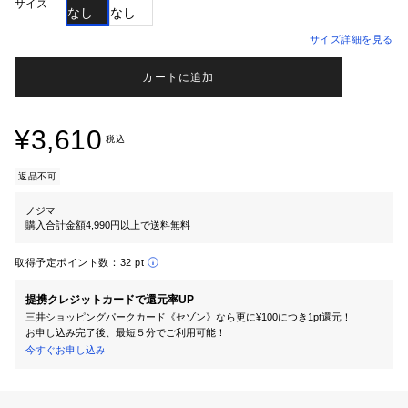
サイズ
なし
なし
サイズ詳細を見る
カートに追加
¥3,610
税込
返品不可
ノジマ
購入合計金額4,990円以上で送料無料
取得予定ポイント数：
32 pt
提携クレジットカードで還元率UP
三井ショッピングパークカード《セゾン》なら更に¥100につき1pt還元！
お申し込み完了後、最短５分でご利用可能！
今すぐお申し込み