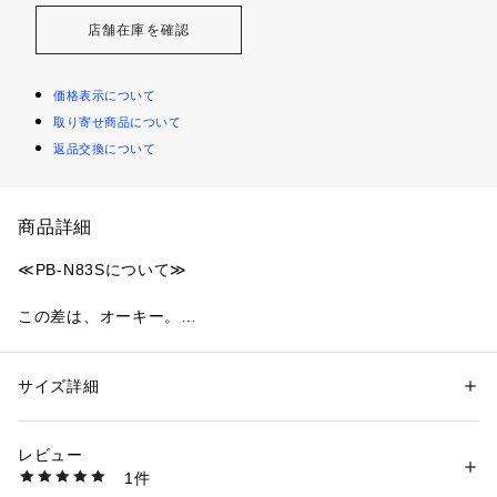
店舗在庫を確認
価格表示について
取り寄せ商品について
返品交換について
商品詳細
≪PB-N83Sについて≫
この差は、オーキー。
AUKEY(オーキー)は、世界60ヵ国以上で販売される信頼のブ
ランドです。
サイズ詳細
性別：
レディース
メンズ
キッズ・ベビー
カテゴリー：
生活雑貨
 ＞ 
家電
 ＞ 
美容・健康家電
クレジットカードよりも小さくコンパクトなサイズで10000m
レビュー
Ahの大容量を実現。
商品番号：
4580000001702 
（モール）
1件
PBN83SBK （ショップ）