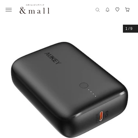
1
/
9