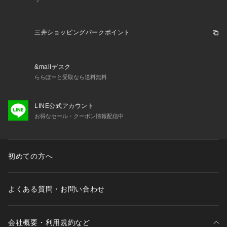
パススルー充電に対応。
スマートフォンとモバイルバッテリーの両方の充電が少ない時
三井ショッピングパークポイント
でも安心です。
[PD入力/出力対応]
&mallデスク
ららぽーと受取なら送料無料
USB-Cポートは入力・出力どちらもPD充電に対応。従来（5W
充電器）の約3倍の速さで充電が可能です。
LINE公式アカウント
モバイルバッテリーの充電時にも急速充電が可能でフル充電ま
お得なセール・クーポン情報配信中
での待ち時間の短縮が可能です。
[信頼の安心設計]
初めての方へ
過充電を抑制し、充電中の機器の安全を保障。最先端の温度抑
制システムで過度な温度上昇を防止。ショート防止機能で発火
よくある質問・お問い合わせ
のリスクを低減し、安心して製品をご使用いただけます。
【商品仕様】
会社概要・利用規約など