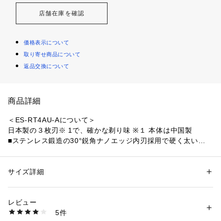
店舗在庫を確認
価格表示について
取り寄せ商品について
返品交換について
商品詳細
＜ES-RT4AU-Aについて＞
日本製の３枚刃※ 1で、確かな剃り味 ※１ 本体は中国製
■ステンレス鍛造の30°鋭角ナノエッジ内刃採用で硬く太いヒゲ
も根元からスパッとカット
・日本刀と同様の製法で強く鋭い切れ味の内刃搭載
■丸みを帯びた刃面が肌に密着してやさしく深剃りできるマル
サイズ詳細
性別：
レディース
メンズ
キッズ・ベビー
チフィットアーク刃
カテゴリー：
生活雑貨
 ＞ 
家電
 ＞ 
美容・健康家電
■持ち運びに便利なUSB充電タイプをラインアップ
レビュー
・USBプラグ Type-C充電に対応（USB電源アダプター別売）
商品番号：
4580000001655 
（モール）
5件
仕様：
ESRT4AU （ショップ）