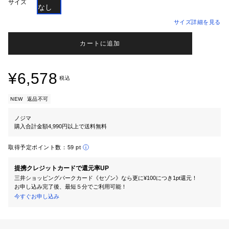
サイズ
なし
サイズ詳細を見る
カートに追加
¥6,578
税込
NEW
返品不可
ノジマ
購入合計金額4,990円以上で送料無料
取得予定ポイント数：
59 pt
提携クレジットカードで還元率UP
三井ショッピングパークカード《セゾン》なら更に¥100につき1pt還元！
お申し込み完了後、最短５分でご利用可能！
今すぐお申し込み