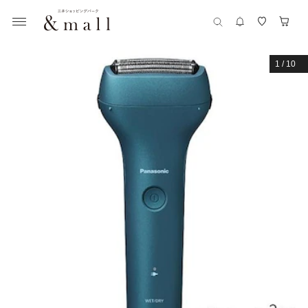
1
/
10