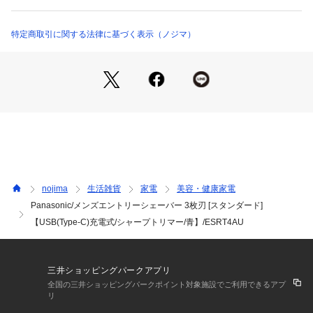
スマホ版サイトは横にスクロールしてご確認いただけます。
トリマー刃
○
特定商取引に関する法律に基づく表示（ノジマ）
深剃り刃
○
マルチフィットアーク刃
○
ヘッド部
フロート刃機構
外刃
ステンレス刃物鋼3枚刃
内刃
30°鋭角ナノエッジ内刃
nojima
生活雑貨
家電
美容・健康家電
トリマー
Panasonic/メンズエントリーシェーバー 3枚刃 [スタンダード]
シャープトリマー（45°）
【USB(Type-C)充電式/シャープトリマー/青】/ESRT4AU
駆動
方式
回転モーター駆動
電圧
三井ショッピングパークアプリ
AC100～240V（自動電圧切替付）【別売のUSBアダプター使
全国の三井ショッピングパークポイント対象施設でご利用できるアプ
用時】
リ
電源