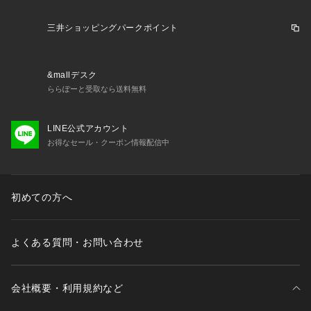
USB：急速2時間充電
使用日数
三井ショッピングパークポイント
約10日※1
電池種類
Ni-MH蓄電池
&mallデスク
充電システム
ららぽーと受取なら送料無料
USB充電
洗浄
LINE公式アカウント
清潔水洗い※2
お得なセール・クーポン情報配信中
防水
防水設計（IPX7基準）※3
消費電力
約2W（AC100V 充電時）
初めての方へ
表示
充電表示
本体寸法
よくある質問・お問い合わせ
高さ15.7×幅6.5×奥行4.6cm（キャップを除く）
質量
約165g（キャップを除く）
会社概要・利用規約など
パッケージ寸法
高さ20.2×幅15.7×奥行6.7cm