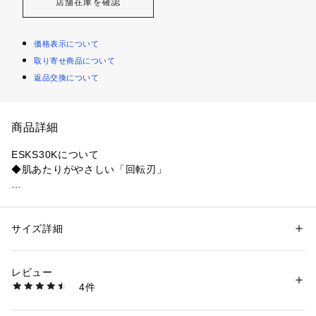
店舗在庫を確認
価格表示について
取り寄せ商品について
返品交換について
商品詳細
ESKS30Kについて

◆肌あたりがやさしい「回転刃」
　摩耗に強く剃り味が長持ちする、ステンレス刃物鋼を外刃に
採用しています。
サイズ詳細
性別：
レディース
メンズ
キッズ・ベビー
カテゴリー：
生活雑貨
 ＞ 
家電
 ＞ 
美容・健康家電
◆充電器不要の「プラグイン充電式」
レビュー
商品番号：
4580000001355 
（モール）
4件
　8時間充電式。充電器不要のプラグインタイプで、出張や旅
ESKS30 （ショップ）
行にも便利です。（AC100～240 V電圧対応）