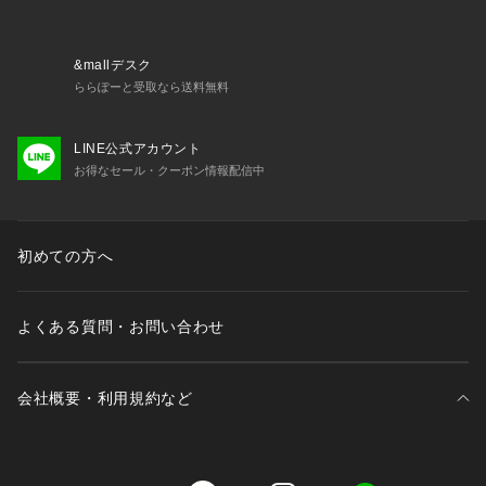
電源 ：AC100-240V　
&mallデスク
ららぽーと受取なら送料無料
本体寸法 ：高さ12.6×幅4.6×奥行5.8cm
LINE公式アカウント
本体質量（重量） ：125g　
お得なセール・クーポン情報配信中
本体希望小売価格　：オープン価格（価格は販売店にお問い合
わせください。）
初めての方へ
刃 ：回転式1枚刃　
充電時間 ：8時間　
よくある質問・お問い合わせ
充電タイプ ：プラグイン充電式(100V専用)
会社概要・利用規約など
消費電力 ：充電時：約1W　
使用日数 ：1日1回3分で約7日　
三井不動産が展開する商業施設一覧