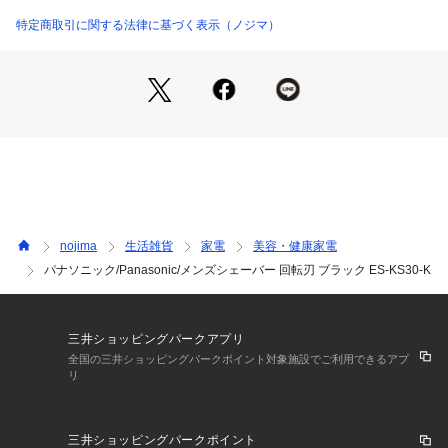
　1回のフル充電で約7日間使用可能です。（1日1回、約3分間
特定商取引に関する法律に基づく表示（ノジマ）
使用の場合）
　海外でご使用の場合には、国や地域に合わせて別途プラグア
ダプターをお買い求めください。
◆海外でも使える「オートボルテージ」(AC100～240V)
　AC100～240 Vに対応。海外への出張や旅行にも携帯できま
す。
nojima
生活雑貨
家電
美容・健康家電
パナソニック/Panasonic/メンズシェーバー 回転刃 ブラック ES-KS30-K
　海外でご使用の場合には、国や地域に合わせて別途プラグア
ダプターをお買い求めください。
三井ショッピングパークアプリ
◆手になじむデザイン
全国の三井ショッピングパークポイント対象施設でご利用できるアプ
リ
　手になじむラウンドしたフォルムで使いやすいデザインで
す。
三井ショッピングパークポイント