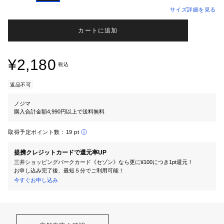
サイズ詳細を見る
カートに追加
¥2,180
税込
返品不可
ノジマ
購入合計金額4,990円以上で送料無料
取得予定ポイント数：
19 pt
提携クレジットカードで還元率UP
三井ショッピングパークカード《セゾン》なら更に¥100につき1pt還元！
お申し込み完了後、最短５分でご利用可能！
今すぐお申し込み