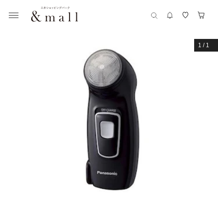
1
/
1