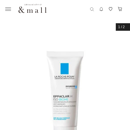
1
/
2