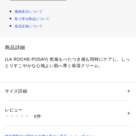
価格表示について
取り寄せ商品について
返品交換について
商品詳細
(LA ROCHE-POSAY) 乾燥もべたつき感も同時にケアし、しっ
とりすこやかな心地よい肌へ導く保湿クリーム。
性別：
レディース
サイズ詳細
カテゴリー：
コスメ・ビューティー
 ＞ 
スキンケア
 ＞ 
クリーム・オイル
商品番号：
4360000000368 
（モール）
レビュー
3337875777797 （ショップ）
0件