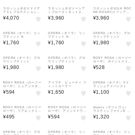
付）
ラロッシュポゼＵＶイデ
ラロッシュポゼトーンア
ラロッシュポゼ(LA ROC
アＸＬプロテクショント
ップローズ＋キット２６
HE-POSAY)トーンアッ
ーンアップティント
APR
プ UVローズ＋キット 26
¥4,070
¥3,960
¥3,960
JUN
OPERA（オペラ） リッ
OPERA（オペラ） リッ
OPERA（オペラ） グロ
プティント N
プティント N
ウリップティント
¥1,760
¥1,760
¥1,980
OPERA（オペラ） グロ
OPERA（オペラ） グロ
ROSY ROSA（ロージー
ウリップティント
ウリップティント
ローザ） ポイントメイク
アップブラシセット
¥1,980
¥1,980
¥528
ROSY ROSA（ロージー
アイプチ ビューティ フ
OPERA（オペラ）マイ
ローザ） ニュアンスタッ
ィットカーラー
ラッシュアドバンスト
チブラシ
¥594
¥1,650
¥1,100
ROSY ROSA（ロージー
ROSY ROSA（ロージー
dejavu（デジャヴュ）
ローザ） リアルックミラ
ローザ） アイシャドウブ
ラスティンファインE 極
ー<ミニ> ブラック
ラシセット
細クリームペンシル
¥495
¥594
¥1,320
OPERA（オペラ） グロ
OPERA（オペラ） リッ
OPERA（オペラ） リッ