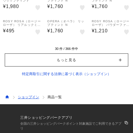
ウリップティント
プティント N
プティント N
¥1,980
¥1,760
¥1,760
ROSY ROSA（ロージー
OPERA（オペラ） リッ
ROSY ROSA（ロージー
ローザ） リアルックミラ
プティント N
ローザ） パウダーファン
ー<ミニ> パープル
ブラシ
¥495
¥1,760
¥1,210
30
件 /
366
件中
もっと見る
特定商取引に関する法律に基づく表示（ショップイン）
ショップイン
商品一覧
三井ショッピングパークアプリ
全国の三井ショッピングパークポイント対象施設でご利用できるアプ
リ