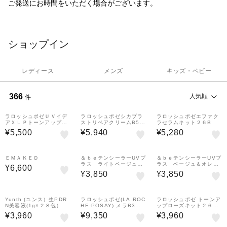
ご発送にお時間をいただく場合がございます。
ショップイン
レディース
メンズ
キッズ・ベビー
366
人気順
件
おすすめ
ラロッシュポゼＵＶイデ
おすすめ
ラロッシュポゼシカプラ
おすすめ
ラロッシュポゼエファク
アＸＬＰトーンアップロ
ストリペアクリームB5＋
ラセラムキット２６B
ーズ＋５０ｍｌ
１００ｍｌ
¥5,500
¥5,940
¥5,280
おすすめ
ＥＭＡＫＥＤ
おすすめ
＆ｂｅテンシーラーUVプ
おすすめ
＆ｂｅテンシーラーUVプ
ラス ライトベージュ＆
ラス ベージュ＆オレン
¥6,600
オレンジ SPF50+ 、P
ジ SPF50+ 、PA++++
¥3,850
¥3,850
A++++
おすすめ
Yunth (ユンス）生PDR
ラロッシュポゼ(LA ROC
ラロッシュポゼ トーンア
N美容液(1g×２８包）
HE-POSAY) メラB3セ
ップローズキット２６シ
ラムキット（本体にメラ
ョップイン限定
¥3,960
¥9,350
¥3,960
B3セラム３ｍｌとトーン
アップUVローズ＋３ｍｌ