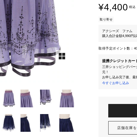
¥4,400
税込
取り寄せ
アクシーズ ファム
購入合計金額4,990
取得予定ポイント数：
4
提携クレジットカー
三井ショッピングパーク
元！
お申し込み完了後、最
今すぐお申し込み
店舗在庫