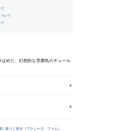
いて
について
いて
りばめた、幻想的な雰囲気のチュール
生地に星座モチーフのプリントを重
じる表情に仕上げた一着。ふんわりと
ー
が動きに合わせて揺れ、やさしいニュ
ション
 ＞ 
パンツ
 ＞ 
ロングパンツ
テル95%、 :ポリウレタン5%、裏側:ポリエ
す。裾の配色ラインがさりげないアク
:ポリエステル100%、パンツ:ポリエステル1
体を引き締めるポイントに。インナー
様で、安心感のある穿き心地も魅力で
09909 
（モール）
ショップ）
感でご用意しました。トップスインす
律に基づく表示（アクシーズ ファム）