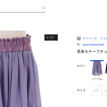
1
/
17
アクシーズ ファ
axes femme kids
星座モチーフチ
カラー
パープル
120
1
サイズ