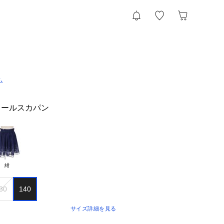
ム
ュールスカパン
紺
30
140
サイズ詳細を見る