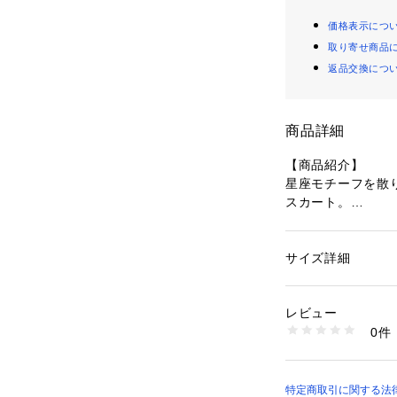
価格表示につ
取り寄せ商品
返品交換につ
商品詳細
【商品紹介】
星座モチーフを散
スカート。
【デザイン】
軽やかなチュール
ね、淡い陰影を感
サイズ詳細
性別：
キッズ・ベビ
広がるシルエット
カテゴリー：
ファッ
素材：表側:ポリエス
アンスを演出しま
ステル100%、テープ
レビュー
セントとなり、全
00%
0件
はパンツタイプ仕
生産国：中国製
商品番号：
43200000
す。
TS211X42KO （
【スタイリング】
1年中使える素材
特定商取引に関する法