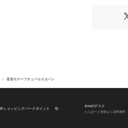
るとふんわりとし
ートを楽しめます
【素材】裏地あり 
星座モチーフチュールスカパン
&mallデスク
井ショッピングパークポイント
ららぽーと受取なら送料無料