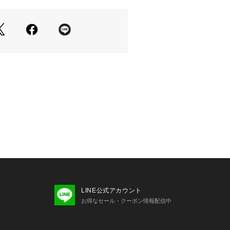
たシルエットがより際立つコーディネ
。
透け感なし 伸縮性なし
LINE公式アカウント
お得なセール・クーポン情報配信中