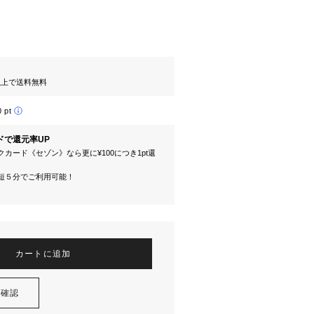
円以上で送料無料
0 pt
ドで還元率UP
カード《セゾン》なら更に¥100につき1pt還
短５分でご利用可能！
カートに追加
を確認