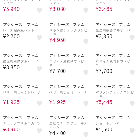
ンピース
シャツ
シャツ
¥5,940
¥3,080
¥3,465
10%OFF
アクシーズ ファム
アクシーズ ファム
アクシーズ ファム
レース編み風ハット
リボン襟チェックワンピ
星座刺繍襟プルオーバー
ース
¥2,200
¥3,850
¥4,950
アクシーズ ファム
アクシーズ ファム
アクシーズ ファム
星座刺繍襟プルオーバー
ロリィタ風花柄ワンピー
ロリィタ風花柄ワンピー
ス
ス
¥3,850
¥7,700
¥7,700
50%OFF
50%OFF
10%OFF
アクシーズ ファム
アクシーズ ファム
アクシーズ ファム
ベリー刺しゅうトレーナ
ベリー刺しゅうトレーナ
Ｗボタンチェックワンピ
ー
ー
ース
¥1,925
¥1,925
¥5,445
10%OFF
アクシーズ ファム
アクシーズ ファム
アクシーズ ファム
チェックフリルスカパン
星座モチーフチュールス
ショートボレロ
カパン
¥3,960
¥5,500
¥4,400