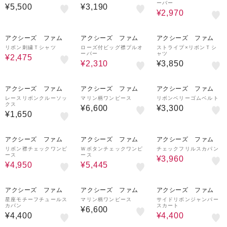
ーバー
¥5,500
¥3,190
¥2,970
10%OFF
30%OFF
アクシーズ ファム
アクシーズ ファム
アクシーズ ファム
リボン刺繍Ｔシャツ
ローズ付ビッグ襟プルオ
ストライプ×リボンＴシ
ーバー
ャツ
¥2,475
¥2,310
¥3,850
アクシーズ ファム
アクシーズ ファム
アクシーズ ファム
レースリボンクルーソッ
マリン柄ワンピース
リボンベリーゴムベルト
クス
¥6,600
¥3,300
¥1,650
10%OFF
10%OFF
10%OFF
アクシーズ ファム
アクシーズ ファム
アクシーズ ファム
リボン襟チェックワンピ
Ｗボタンチェックワンピ
チェックフリルスカパン
ース
ース
¥3,960
¥4,950
¥5,445
20%OFF
アクシーズ ファム
アクシーズ ファム
アクシーズ ファム
星座モチーフチュールス
マリン柄ワンピース
サイドリボンジャンパー
カパン
スカート
¥6,600
¥4,400
¥4,400