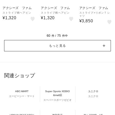
アクシーズ ファム
アクシーズ ファム
アクシーズ ファム
ストライプ柄ヘアピン
ストライプ柄ヘアピン
ストライプ×リボンＴシ
ャツ
¥1,320
¥1,320
¥3,850
60
75
件 /
件中
もっと見る
関連ショップ
ABC-MART
Super Sports XEBIO
ユニクロ
&mall店
エービーシー・マート
ユニクロ
スーパースポーツゼビオ