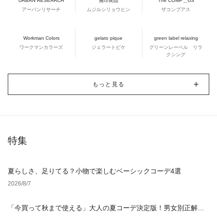
URBAN RESEARCH
無印良品
The COMP＿US
アーバンリサーチ
ムジルシリョウヒン
ザコンプアス
Workman Colors
gelato pique
green label relaxing
ワークマンカラーズ
ジェラートピケ
グリーンレーベル リラ
クシング
もっと見る
特集
夏らしさ、足りてる？小物で楽しむベーシックコーデ4選
2026/8/7
「今買って秋まで使える」大人の夏コーデ決定版！男女別正解ス