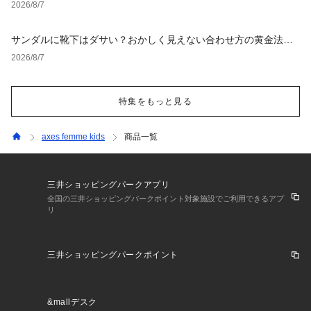
タイルとNGな着こなし
2026/8/7
サンダルに靴下はダサい？おかしく見えない合わせ方の黄金法則
と男女別おすすめコーデ
2026/8/7
特集をもっと見る
axes femme kids
商品一覧
三井ショッピングパークアプリ
全国の三井ショッピングパークポイント対象施設でご利用できるアプ
リ
三井ショッピングパークポイント
&mallデスク