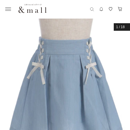
1
/
18