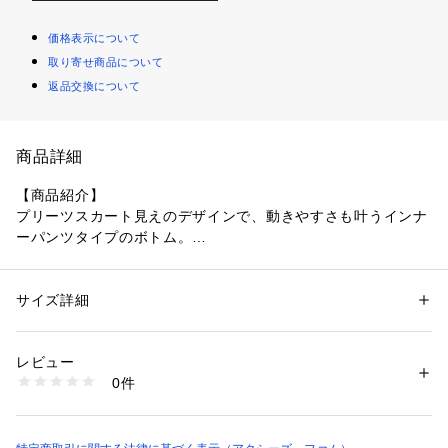
価格表示について
取り寄せ商品について
返品交換について
商品詳細
【商品紹介】
プリーツスカート見えのデザインで、動きやすさも叶うインナ
ーパンツタイプのボトム。
【デザイン】
レースアップディテールが可愛らしいアクセントになり、裾か
らのぞくレースがキュートな印象をプラスします。スカート風
サイズ詳細
性別：
キッズ・ベビー
でも安心してはける仕様なので、元気に動きたい日にもぴった
カテゴリー：
ファッション
 ＞ 
パンツ
 ＞ 
ロングパンツ
素材：表地:ポリエステル79%、 :レーヨン20%、 :ポリウレタン1%、レー
りの一着です。
ス:ナイロン100%、リボン:ポリエステル100%、裏地:ポリエステル100%
レビュー
【スタイリング】
生産国：中国製
0件
トップスをインするとデザインが映えて、きちんと可愛いコー
商品番号：
4320000009336 
（モール）
TS211X39KO （ショップ）
デが完成。学校にもお出かけにも使いやすく、合わせるアイテ
ム次第でガーリーにもカジュアルにも楽しめます。
【素材】裏地あり 透け感なし 伸縮性なし