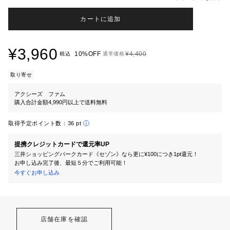
カートに追加
¥3,960
10%OFF
¥4,400
税込
通常価格
取り寄せ
アクシーズ ファム
購入合計金額4,990円以上で送料無料
取得予定ポイント数：
36 pt
提携クレジットカードで還元率UP
三井ショッピングパークカード《セゾン》なら更に¥100につき1pt還元！
お申し込み完了後、最短５分でご利用可能！
今すぐお申し込み
店舗在庫を確認