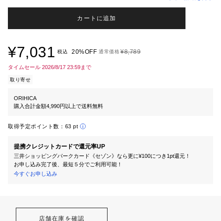
カートに追加
¥7,031
20%OFF
¥8,789
税込
通常価格
タイムセール 2026/8/17 23:59まで
取り寄せ
ORIHICA
購入合計金額4,990円以上で送料無料
取得予定ポイント数：
63 pt
提携クレジットカードで還元率UP
三井ショッピングパークカード《セゾン》なら更に¥100につき1pt還元！
お申し込み完了後、最短５分でご利用可能！
今すぐお申し込み
店舗在庫を確認