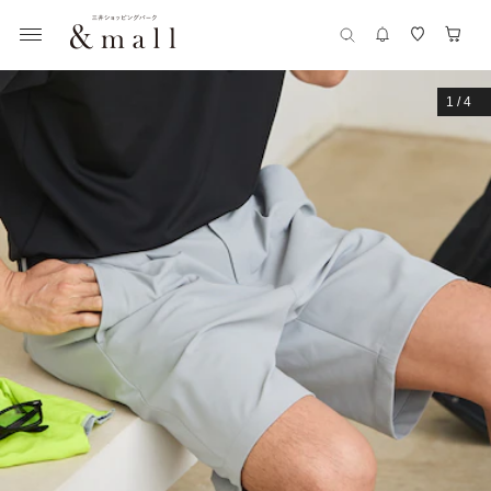
1
/
4