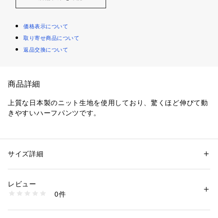
価格表示について
取り寄せ商品について
返品交換について
商品詳細
上質な日本製のニット生地を使用しており、驚くほど伸びて動
きやすいハーフパンツです。
ウエスト脇にゴムが入っているので腰回りも楽ですし、タック
入りでシルエットも上品に見えます。UVカット機能付きで洗
濯機でも洗えますので、夏のアクティブなシーンに最適なハー
サイズ詳細
性別：
メンズ
カテゴリー：
ファッション
 ＞ 
スーツ・ネクタイ
 ＞ 
スーツパンツ
素材：表地：ポリエステル88%・ポリウレタン12%
レビュー
商品番号：
4240000003224 
（モール）
0件
6NK6B13CS （ショップ）
・信頼の日本製生地を使用し、上質な質感と機能性を両立。