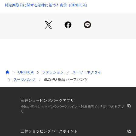
特定商取引に関する法律に基づく表示（ORIHICA）
・ニット素材ならではの伸縮性で、窮屈感のない穿き心地。
・ウエスト脇シャーリング仕様により、ウエスト周りもストレ
スフリー。
・UVカット機能付きで、夏の日差しから肌を優しくガード。
ORIHICA
ファッション
スーツ・ネクタイ
・休日カジュアルからスポーツシーンまで対応可能。
スーツパンツ
BIZSPO 単品 ハーフパンツ
・ワンタック入りで、大人の品格を保つ綺麗なシルエット。
三井ショッピングパークアプリ
全国の三井ショッピングパークポイント対象施設でご利用できるアプ
リ
三井ショッピングパークポイント