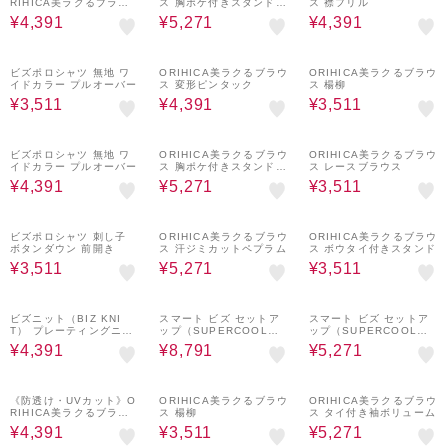
RIHICA美ラクるブラウ
ス 胸ポケ付きスタンドカ
ス 襟フリル
ス VEIL Vネック
ラー
¥4,391
¥5,271
¥4,391
20%OFF
20%OFF
20%OFF
ビズポロシャツ 無地 ワ
ORIHICA美ラクるブラウ
ORIHICA美ラクるブラウ
イドカラー プルオーバー
ス 変形ピンタック
ス 楊柳
¥3,511
¥4,391
¥3,511
20%OFF
20%OFF
20%OFF
ビズポロシャツ 無地 ワ
ORIHICA美ラクるブラウ
ORIHICA美ラクるブラウ
イドカラー プルオーバー
ス 胸ポケ付きスタンドカ
ス レースブラウス
ラー
¥4,391
¥5,271
¥3,511
20%OFF
20%OFF
20%OFF
ビズポロシャツ 刺し子
ORIHICA美ラクるブラウ
ORIHICA美ラクるブラウ
ボタンダウン 前開き
ス 汗ジミカットペプラム
ス ボウタイ付きスタンド
¥3,511
¥5,271
¥3,511
20%OFF
20%OFF
20%OFF
ビズニット（BIZ KNI
スマート ビズ セットア
スマート ビズ セットア
T） プレーティングニッ
ップ（SUPERCOOL）
ップ（SUPERCOOL）
トポロ
ジャケット 千鳥
スラックス 千鳥 裾上げ
¥4,391
¥8,791
¥5,271
済み
20%OFF
20%OFF
20%OFF
《防透け・UVカット》O
ORIHICA美ラクるブラウ
ORIHICA美ラクるブラウ
RIHICA美ラクるブラウ
ス 楊柳
ス タイ付き袖ボリューム
ス VEIL Vネック
¥4,391
¥3,511
¥5,271