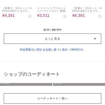
20%OFF
20%OFF
20%OFF
《防透け・UVカット》O
スーパーノンアイロンシ
《防透け・UVカット》O
RIHICA美ラクるブラウ
ャツ ワイドカラー 織柄
RIHICA美ラクるブラウ
ス VEIL ピンタック
ス VEIL バー付きボウタ
¥4,391
¥3,511
¥4,391
イ
30
件 /
386
件中
もっと見る
特定商取引に関する法律に基づく表示（ORIHICA）
ショップのコーディネート
ORIHICA
ORIHICA
ORIHICA
ORIHICA
ORIHICA
ORIHICA
ORIHICA
ORIHICA
178cm
178cm
178cm
178cm
178cm
178cm
178cm
178cm
コーディネート一覧へ