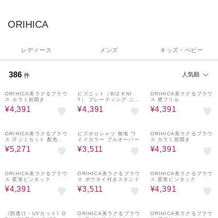
ORIHICA
レディース
メンズ
キッズ・ベビー
386
人気順
件
20%OFF
20%OFF
20%OFF
ORIHICA美ラクるブラウ
ビズニット（BIZ KNI
ORIHICA美ラクるブラウ
ス カラミ前開き
T） プレーティング ニッ
ス 襟フリル
トTシャツ
¥4,391
¥4,391
¥4,391
20%OFF
20%OFF
20%OFF
ORIHICA美ラクるブラウ
ビズポロシャツ 無地 ワ
ORIHICA美ラクるブラウ
ス 汗ジミカット 配色ペ
イドカラー プルオーバー
ス カラミ前開き
プラム
¥5,271
¥3,511
¥4,391
20%OFF
20%OFF
20%OFF
ORIHICA美ラクるブラウ
ORIHICA美ラクるブラウ
ORIHICA美ラクるブラウ
ス 変形ピンタック
ス ボウタイ付きスタンド
ス 変形ピンタック
¥4,391
¥3,511
¥4,391
20%OFF
20%OFF
20%OFF
《防透け・UVカット》O
ORIHICA美ラクるブラウ
ORIHICA美ラクるブラウ