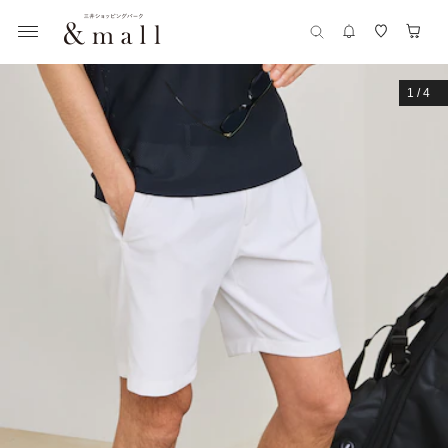
1
/
4