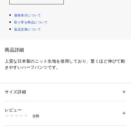
価格表示について
取り寄せ商品について
返品交換について
商品詳細
上質な日本製のニット生地を使用しており、驚くほど伸びて動
きやすいハーフパンツです。
ウエスト脇にゴムが入っているので腰回りも楽ですし、タック
入りでシルエットも上品に見えます。UVカット機能付きで洗
濯機でも洗えますので、夏のアクティブなシーンに最適なハー
サイズ詳細
性別：
メンズ
カテゴリー：
ファッション
 ＞ 
スーツ・ネクタイ
 ＞ 
スーツパンツ
素材：表地：ポリエステル88%・ポリウレタン12%
裏地：ポリエステル100%
レビュー
0件
商品番号：
4240000003222 
（モール）
6NK6B11CS （ショップ）
・信頼の日本製生地を使用し、上質な質感と機能性を両立。