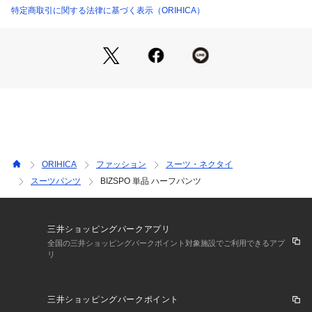
特定商取引に関する法律に基づく表示（ORIHICA）
・ニット素材ならではの伸縮性で、窮屈感のない穿き心地。
・ウエスト脇シャーリング仕様により、ウエスト周りもストレ
スフリー。
・UVカット機能付きで、夏の日差しから肌を優しくガード。
ORIHICA
ファッション
スーツ・ネクタイ
・休日カジュアルからスポーツシーンまで対応可能。
スーツパンツ
BIZSPO 単品 ハーフパンツ
・ワンタック入りで、大人の品格を保つ綺麗なシルエット。
三井ショッピングパークアプリ
全国の三井ショッピングパークポイント対象施設でご利用できるアプ
リ
三井ショッピングパークポイント