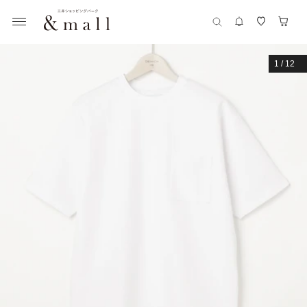
1
/
12