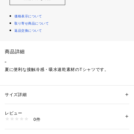
価格表示について
取り寄せ商品について
返品交換について
商品詳細
"
夏に便利な接触冷感・吸水速乾素材のTシャツです。
夏に嬉しい機能が満載なうえ、着心地もよく、ビジカジやオフ
ィカジでも活躍する一枚です。
サイズ詳細
性別：
メンズ
カテゴリー：
ファッション
 ＞ 
トップス
 ＞ 
Tシャツ・カットソー
素材：本体：綿50%・ポリエステル48%・ポリウレタン2%
リブ部分：綿95%・ポリウレタン5%
レビュー
・綿・ポリエステル・ポリウレタン3者混でハイブリッドなラ
0件
イトダンボール素材を使用。ポリウレタンを加えることでピリ
商品番号：
4240000003187 
（モール）
68SUSM633 （ショップ）
ング防止・接触冷感・伸縮性が向上しています。