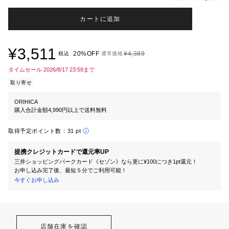
カートに追加
¥3,511
20%OFF
¥4,389
税込
通常価格
タイムセール 2026/8/17 23:59まで
取り寄せ
ORIHICA
購入合計金額4,990円以上で送料無料
取得予定ポイント数：
31 pt
提携クレジットカードで還元率UP
三井ショッピングパークカード《セゾン》なら更に¥100につき1pt還元！
お申し込み完了後、最短５分でご利用可能！
今すぐお申し込み
店舗在庫を確認