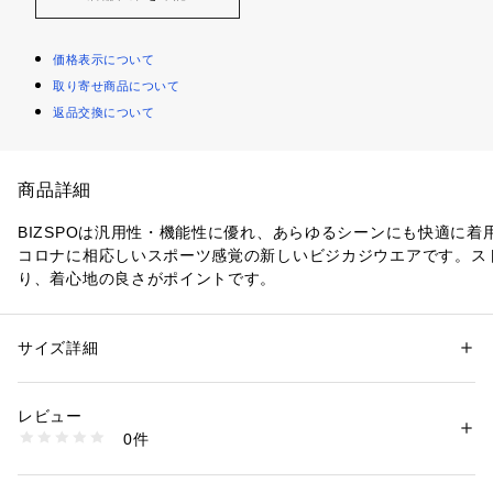
価格表示について
取り寄せ商品について
返品交換について
商品詳細
BIZSPOは汎用性・機能性に優れ、あらゆるシーンにも快適に着
コロナに相応しいスポーツ感覚の新しいビジカジウエアです。ス
り、着心地の良さがポイントです。
ゴルフウェアとしての着用もお薦めのアイテムです。
サイズ詳細
性別：
メンズ
ビジネスのきちんと感とスポーツの快適性を両立。オンオフ問わ
カテゴリー：
ファッション
 ＞ 
スーツ・ネクタイ
 ＞ 
スーツパンツ
素材：表地：ポリエステル90%・ポリウレタン10%
ビジカジセットアップスラックスです。
レビュー
商品番号：
4240000003098 
（モール）
0件
4HK6B24S （ショップ）
・ストレッチ生地でスポーティーな動きをサポートします。