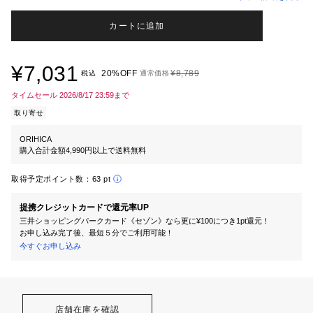
カートに追加
¥7,031
20%OFF
¥8,789
税込
通常価格
タイムセール 2026/8/17 23:59まで
取り寄せ
ORIHICA
購入合計金額4,990円以上で送料無料
取得予定ポイント数：
63 pt
提携クレジットカードで還元率UP
三井ショッピングパークカード《セゾン》なら更に¥100につき1pt還元！
お申し込み完了後、最短５分でご利用可能！
今すぐお申し込み
店舗在庫を確認