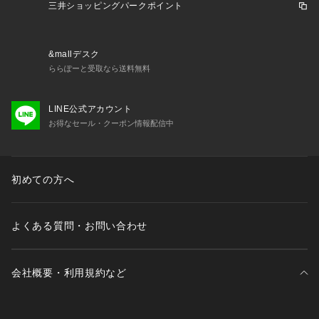
三井ショッピングパークポイント
※こちらの商品は表にステッチが出るジーパン仕上げが施された
の必要が無いので、ご購入後お手元に届くまでの期間が短く、す
す。
&mallデスク
ららぽーと受取なら送料無料
※「股下74cm」の状態でのお届けになります。
LINE公式アカウント
お得なセール・クーポン情報配信中
※お直しをご希望の際は、恐れ入りますがORIHICA実店舗もし
店へのお持ち込みをお願いいたします（補正代はお客様ご負担、
理・スーパークリース加工不可）。
初めての方へ
※ORIHICA実店舗にお持ち込みの際は、必ず納品書をお持ち込
よくある質問・お問い合わせ
いいたします。
会社概要・利用規約など
※修理代・お仕上がり日につきましては、お持ち込みいただく店
さい。