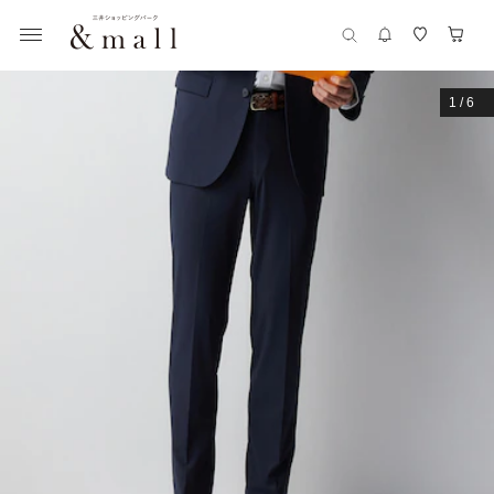
1
/
6