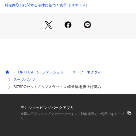
特定商取引に関する法律に基づく表示（ORIHICA）
・ウォッシャブル。いつでも清潔。クリーニング代の節約にもな
・生地を軽量化したことで生地のダレ改善で綺麗なシルエットに
着心地を実現しました。
・生地組織を鹿の子へ変更しドライ感がアップ。春から秋まで長
ORIHICA
ファッション
スーツ・ネクタイ
スーツパンツ
・風合いの良い日本生地。
BIZSPOセットアップスラックス 軽量無地 裾上げ済み
・ウエスト両脇ゴムシャーリング仕様。
三井ショッピングパークアプリ
全国の三井ショッピングパークポイント対象施設でご利用できるアプ
リ