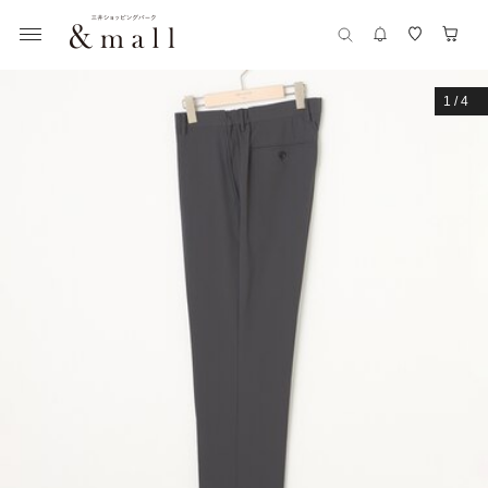
1
/
4