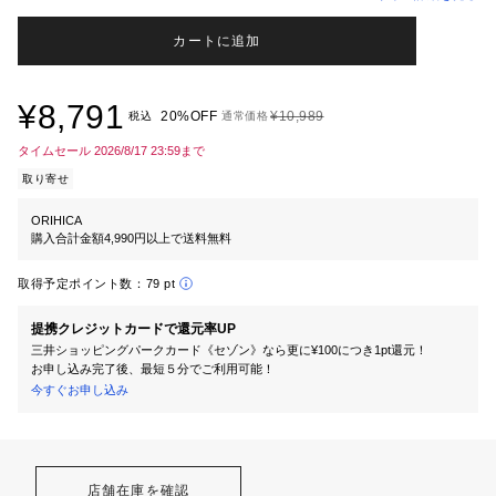
カートに追加
¥8,791
20%OFF
¥10,989
税込
通常価格
タイムセール 2026/8/17 23:59まで
取り寄せ
ORIHICA
購入合計金額4,990円以上で送料無料
取得予定ポイント数：
79 pt
提携クレジットカードで還元率UP
三井ショッピングパークカード《セゾン》なら更に¥100につき1pt還元！
お申し込み完了後、最短５分でご利用可能！
今すぐお申し込み
店舗在庫を確認