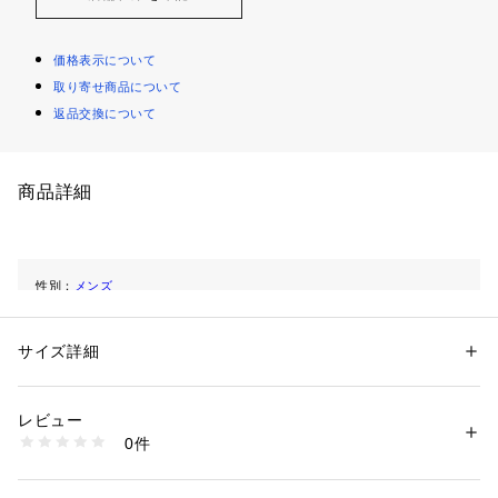
価格表示について
取り寄せ商品について
返品交換について
商品詳細
性別：
メンズ
カテゴリー：
ファッション
 ＞ 
スーツ・ネクタイ
 ＞ 
スーツパンツ
素材：表地：ポリエステル87%・ポリウレタン13％
裏地：ポリエステル100%
サイズ詳細
商品番号：
4240000003031 
（モール）
4HM6R14S （ショップ）
レビュー
0件