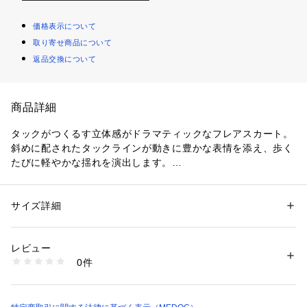
価格表示について
取り寄せ商品について
返品交換について
商品詳細
タックがつくるす立体感がドラマティックなフレアスカート。
斜めに配されたタックラインが動きに豊かな表情を添え、歩く
たびに軽やかな揺れを演出します。
素材には軽量でドライタッチな生地を使用。
さらりとした肌離れの良い風合いで、暑い季節でも快適な着心
地をキープします。
サイズ詳細
性別：
レディース
程よいハリ感がシルエットを美しく保ち、構築的でありながら
カテゴリー：
ファッション
 ＞ 
スカート
 ＞ 
ロング・マキシ丈スカート
素材：素材 | ナイロン：95％、ポリウレタン：5％
女性らしい柔らかさも両立。
透け感 | ベージュ若干あり
レビュー
ご自宅で手洗い可能な扱いやすさも、日常に取り入れやすいポ
   ※インナーのカラー等をお気をつけ下さい  
0件
イントです。
伸縮性 | 若干あり
原産国 | 中国
ウエストは総ゴム仕様で、リラクシーなフィット感を実現。
家庭洗濯 | 手洗い可
ストレスフリーな穿き心地ながら、きちんと感も兼ね備えてい
ポケット | なし
ます。
裏地 | なし