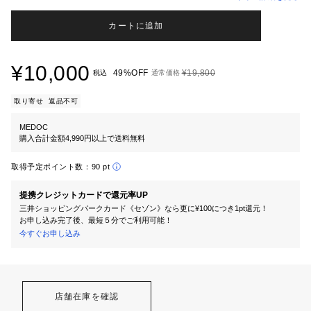
カートに追加
¥10,000
49%OFF
¥19,800
税込
通常価格
取り寄せ
返品不可
MEDOC
購入合計金額4,990円以上で送料無料
取得予定ポイント数：
90 pt
提携クレジットカードで還元率UP
三井ショッピングパークカード《セゾン》なら更に¥100につき1pt還元！
お申し込み完了後、最短５分でご利用可能！
今すぐお申し込み
店舗在庫を確認