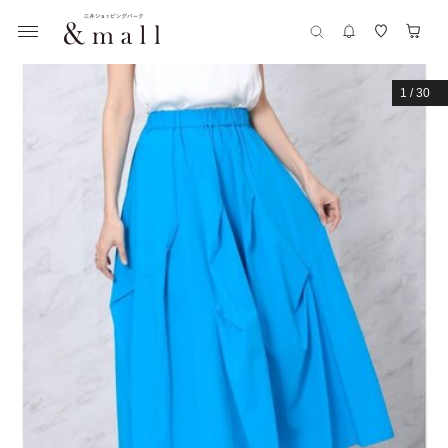
1
/
30