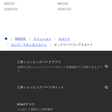
に入り登録数ランキング－
MEDOC
MEDOC
2026/7/23
2026/7/23
MEDOC
ファッション
スカート
ロング・マキシ丈スカート
タックワークフレアスカート
三井ショッピングパークアプリ
全国の三井ショッピングパークポイント対象施設でご利用できるアプ
リ
三井ショッピングパークポイント
&mallデスク
ららぽーと受取なら送料無料