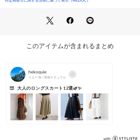
特定商取引に関する法律に基づく表示（MEDOC）
ウエスト | 総ゴム仕様
アシンメトリーなフォルムがコーディネートのアクセントとな
生産国：中国製
り、シンプルなニットやカットソーを合わせるだけでこなれた
商品番号：
4150000023066 
（モール）
印象に。
152119358 （ショップ）
コンパクトなトップスをインしてバランスよくまとめたり、シ
ャツやブラウスと合わせて上品に仕上げるのもおすすめです。
モデル：167cm
※撮影画像は、光の当たり具合やお使いのモニター設定、お部
屋の照明等により実際の商品と色味が異なる場合がございま
す。一番実物に近いお色味は生地画像でございます。
9号（cm）
スカート丈:88
ウエスト幅:4
ウエスト:66～76
ヒップ:136