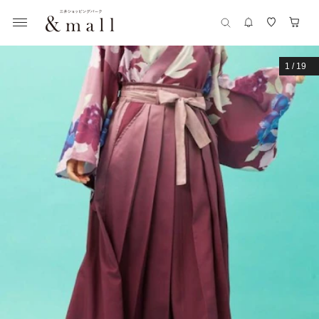
1
/
19