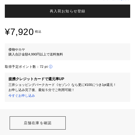
再入荷お知らせ登録
¥7,920
税込
倭物やカヤ
購入合計金額4,990円以上で送料無料
取得予定ポイント数：
72 pt
提携クレジットカードで還元率UP
三井ショッピングパークカード《セゾン》なら更に¥100につき1pt還元！
お申し込み完了後、最短５分でご利用可能！
今すぐお申し込み
店舗在庫を確認