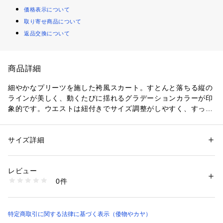
価格表示について
取り寄せ商品について
返品交換について
商品詳細
細やかなプリーツを施した袴風スカート。すとんと落ちる縦の
ラインが美しく、動くたびに揺れるグラデーションカラーが印
象的です。ウエストは紐付きでサイズ調整がしやすく、すっき
りとした着こなしに。同シリーズの花柄羽織と合わせれば、統
一感のある袴風スタイルが完成します。
【7CC-6202-2026】
サイズ詳細
性別：
レディース
カテゴリー：
ファッション
 ＞ 
スカート
 ＞ 
ロング・マキシ丈スカート
素材：本体: ﾎﾟﾘｴｽﾃﾙ100% 別布: ﾎﾟﾘｴｽﾃﾙ100%
生産国：中国
レビュー
商品番号：
4090200002450 
（モール）
0件
2528412310107 （ショップ）
特定商取引に関する法律に基づく表示（倭物やカヤ）