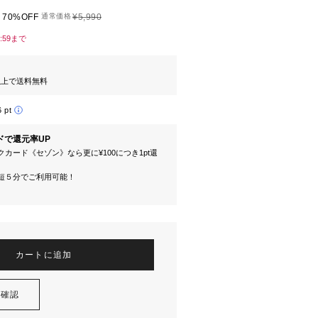
70%OFF
通常価格
¥5,990
3:59まで
円以上で送料無料
6 pt
ドで還元率UP
カード《セゾン》なら更に¥100につき1pt還
短５分でご利用可能！
カートに追加
を確認