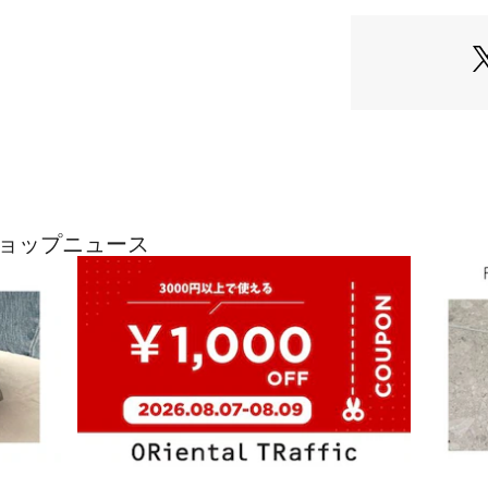
(スリット糸使用）
■■サイズ展開■■
スカート丈90 ウエ
近のショップニュース