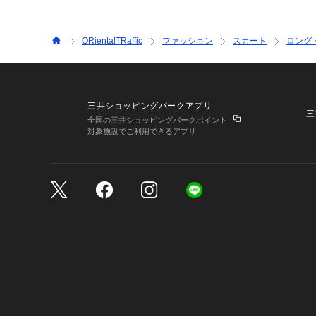
ORientalTRaffic
ファッション
スカート
ロング
三井ショッピングパークアプリ
三
全国の三井ショッピングパークポイント
対象施設でご利用できるアプリ
三井不動産が展開する商
サイトのご利用上の注