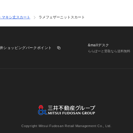
・マキシ丈スカート
ラメフェザーニットスカート
&mallデスク
井ショッピングパークポイント
ららぽーと受取なら送料無料
業施設一覧
三井不動産が展開する商業施設への出店をご検討の方へ
意
個人情報保護方針
個人情報の取り扱いについて
利用者情
Copyright Mitsui Fudosan Retail Management Co., Ltd.