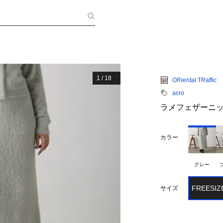
1
/
18
ORiental TRaffic
acro
ラメフェザーニ
カラー
グレー
FREESIZ
サイズ