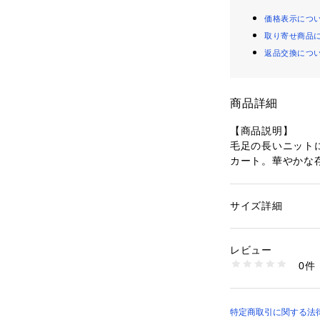
価格表示につ
取り寄せ商品
返品交換につ
商品詳細
【商品説明】
毛足の長いニット
カート。華やかな
で異なる表情を見
ン。ウエストはゴ
トシルエットなが
サイズ詳細
性別：
レディース
シルエットが今季
カテゴリー：
ファッ
ート
リングにスウェッ
レビュー
ザーニットカーディ
生産国：中国
0件
とレディライクで
商品番号：
40800000
AC3317 （ショップ
【素材】
表地：ナイロン79
特定商取引に関する法律に基