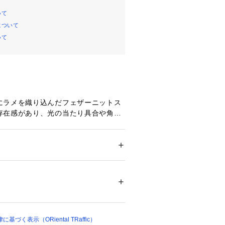
いて
について
いて
にラメを織り込んだフェザーニットス
存在感があり、光の当たり具合や角度
せてくれるラグジュアリーなデザイ
ム仕様でラフに穿いて頂けます。タイ
ら足さばきも抜群。細身のストレート
らしいムードです。カジュアルスタイ
ション
 ＞ 
スカート
 ＞ 
ロング・マキシ丈スカ
トとの相性が抜群です。同素材のフェ
ガン（品番：AC3323）と合わせる
パーティーシーンにおすすめです。
01473 
（モール）
）
%、アクリル14%、ポリエステル７%
づく表示（ORiental TRaffic）