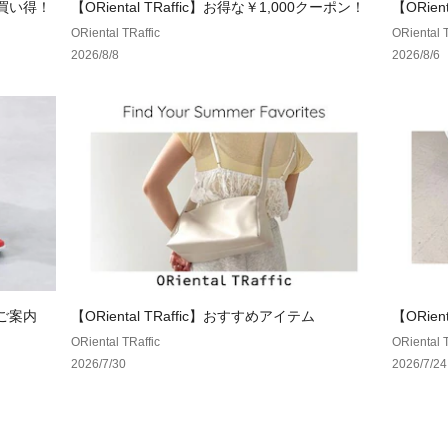
もお買い得！
【ORiental TRaffic】お得な￥1,000クーポン！
【ORie
ンダル/O
ORiental TRaffic
ORiental T
2026/8/8
2026/8/6
のご案内
【ORiental TRaffic】おすすめアイテム
【ORien
ORiental TRaffic
ORiental T
2026/7/30
2026/7/24