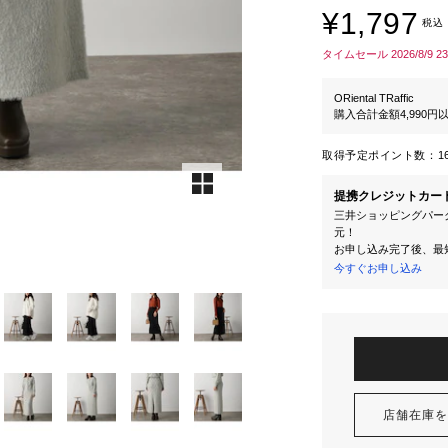
¥1,797
税込
タイムセール 2026/8/9 2
ORiental TRaffic
購入合計金額4,990
取得予定ポイント数：
1
提携クレジットカー
三井ショッピングパーク
元！
お申し込み完了後、最
今すぐお申し込み
店舗在庫