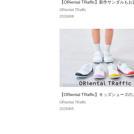
【ORiental TRaffic】新作サンダル
ORiental TRaffic
2026/8/8
【ORiental TRaffic】キッズシューズ
ORiental TRaffic
2026/8/5