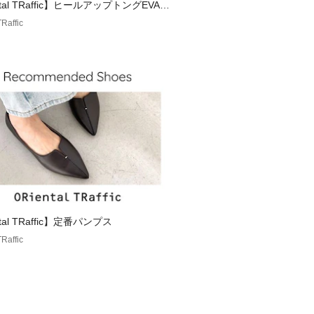
ntal TRaffic】ヒールアップトングEVAサ
T3234
Raffic
tal TRaffic】定番パンプス
Raffic