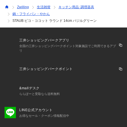
【国内正規品】【生涯保証書、生涯保証登録用シリアルナンバ
Zwilling
生活雑貨
キッチン用品･調理器具
ーつき】
鍋・フライパン・やかん
●当ショップでご購入いただいたSTAUB鋳物製品はすべて生涯
STAUB ピコ・ココット ラウンド 14cm バジルグリーン
保証書がついております。
●保証内容につきましては、ご購入の際添付されます「Life Ti
me Warranty-生涯保証-」をご確認ください。
三井ショッピングパークアプリ
●web専用サイトよりメンバー登録により、保証書は有効とな
全国の三井ショッピングパークポイント対象施設でご利用できるアプ
ります。
リ
三井ショッピングパークポイント
&mallデスク
ららぽーと受取なら送料無料
LINE公式アカウント
お得なセール・クーポン情報配信中