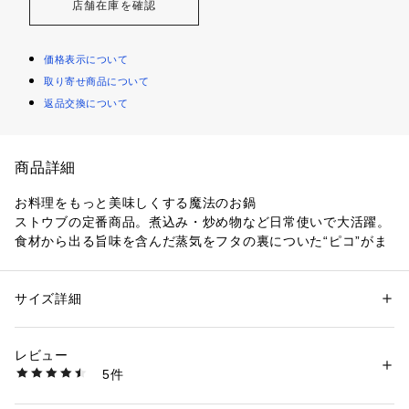
店舗在庫を確認
価格表示について
取り寄せ商品について
返品交換について
商品詳細
お料理をもっと美味しくする魔法のお鍋
ストウブの定番商品。煮込み・炒め物など日常使いで大活躍。
食材から出る旨味を含んだ蒸気をフタの裏についた“ピコ”がま
んべんなく対流させる”アロマ・レイン”が食材本来の美味しさ
を逃しません。
サイズ詳細
性別：
レディース
メンズ
黒マットエマイユ加工 内部はすべてストウブ独自のざらざら
カテゴリー：
生活雑貨
 ＞ 
キッチン用品･調理器具
 ＞ 
鍋・フライパン・や
かん
加工。
素材：鋳鉄
レビュー
細かな凹凸によって表面積が増えるため油なじみがよく食材の
生産国：フランス
5件
接点が少なくなり焦げ付きにくくなります。
商品番号：
3990000000197 
（モール）
40509-796-0 （ショップ）
熱伝導・保温性の高さ テーブルにお鍋のままお出しいただく