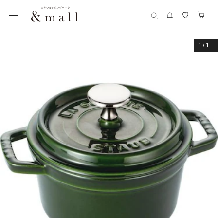
1
/
1