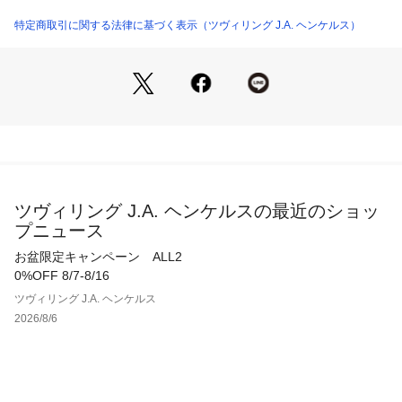
とお料理が冷めにくく温かい状態を保ちます。また熱伝導が優
れているので必要最低限の熱で調理が可能です。鍋全体で熱を
特定商取引に関する法律に基づく表示（ツヴィリング J.A. ヘンケルス）
伝え、エマイユ加工が保温性を高めます。
* IH可。  *食洗機可。オーブン可。電子レンジ不可 。*底面の
直径が12cm未満のものは、IHが検知できないことがありま
す。
*製造工程上４本の棒で支えて加工します。支えと接する箇所
に残る小さな跡は再処理していますが、万が一跡が残っていて
も傷ではありません。
ツヴィリング J.A. ヘンケルスの最近のショッ
プニュース
*ストウブ製品はひとつひとつが手作りです。中には色むら、
若干の気泡、小さな突起などが表れますが、あくまでも手作り
お盆限定キャンペーン ALL2
の個体差であり、品質を損なうものではありません。
0%OFF 8/7-8/16
ツヴィリング J.A. ヘンケルス
上記のような、跡・気泡・色むら等が、小さな「欠け」「キ
2026/8/6
ズ」「はがれ」のようにみえる場合がございます。これらは品
質を損なうものではなく、不良ではございません。STAUB鍋の
特性をご理解の上、STAUB料理をお楽しみください。