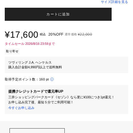
サイズ詳細を見る
カートに追加
¥17,600
20%OFF
¥22,000
税込
通常価格
タイムセール 2026/8/16 23:59まで
取り寄せ
ツヴィリング J.A. ヘンケルス
購入合計金額4,990円以上で送料無料
取得予定ポイント数：
160 pt
提携クレジットカードで還元率UP
三井ショッピングパークカード《セゾン》なら更に¥100につき1pt還元！
お申し込み完了後、最短５分でご利用可能！
今すぐお申し込み