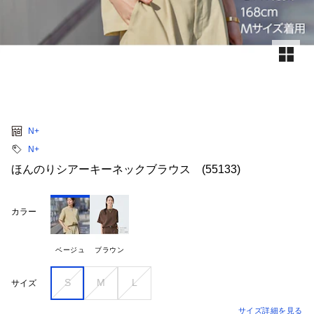
N+
N+
ほんのりシアーキーネックブラウス (55133)
カラー
ベージュ
ブラウン
S
M
L
サイズ
サイズ詳細を見る