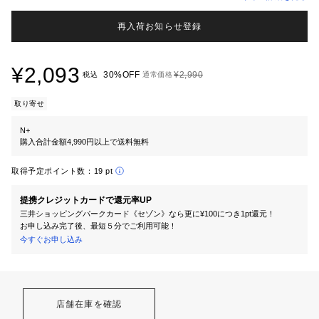
再入荷お知らせ登録
¥2,093
30%OFF
¥2,990
税込
通常価格
取り寄せ
N+
購入合計金額4,990円以上で送料無料
取得予定ポイント数：
19 pt
提携クレジットカードで還元率UP
三井ショッピングパークカード《セゾン》なら更に¥100につき1pt還元！
お申し込み完了後、最短５分でご利用可能！
今すぐお申し込み
店舗在庫を確認