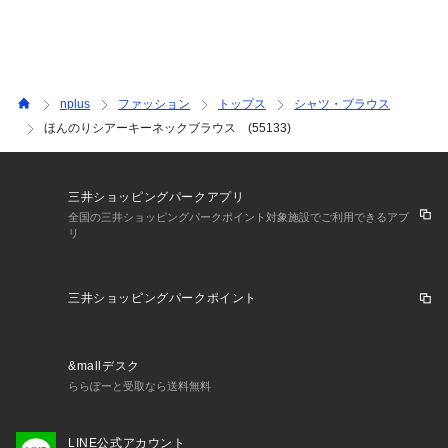
身幅
51
54
57
前身頃
59
60
61
後身頃
63
64
65
nplus
ファッション
トップス
シャツ・ブラウス
ほんのりシアーキーネックブラウス (55133)
三井ショッピングパークアプリ
全国の三井ショッピングパークポイント対象施設でご利用できるアプ
リ
三井ショッピングパークポイント
&mallデスク
ららぽーと受取なら送料無料
LINE公式アカウント