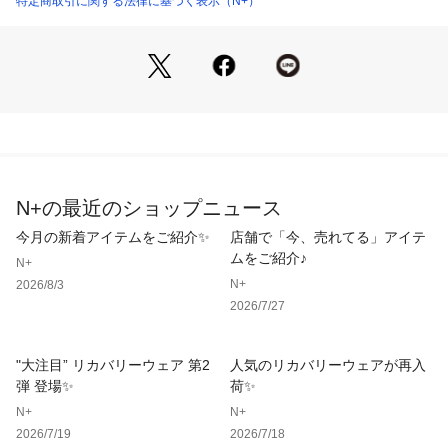
特定商取引に関する法律に基づく表示（N+）
品番：
15116ジャケット
品番：
55133ブラウス
品番：
25131ワイドパンツ
素材：
  ポリエステル：100％
N+の最近のショップニュース
ケア情報：
今月の新着アイテムをご紹介✨
店舗で「今、売れてる」アイテ
ムをご紹介♪
N+
N+
2026/8/3
サイズ表：
2026/7/27
サイズ
S
M
L
"大注目” リカバリーウェア 第2
人気のリカバリーウェアが再入
肩幅
43
44
45
弾 登場✨
荷✨
N+
N+
そで丈
24
25
26
2026/7/19
2026/7/18