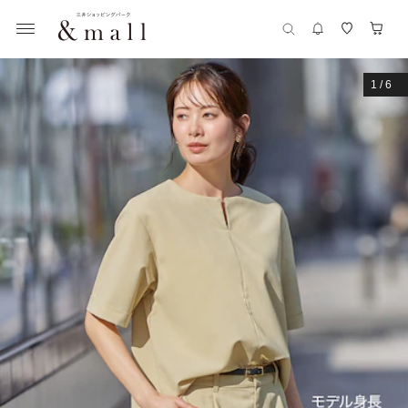
1
/
6