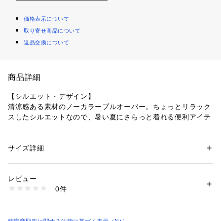
価格表示について
取り寄せ商品について
返品交換について
商品詳細
【シルエット・デザイン】
清涼感ある素材のノーカラープルオーバー。ちょっとリラック
スしたシルエットなので、暑い夏にさらっと着れる便利アイテ
ム。胸元のホックがデザインポイント。前後差ある着丈なの
で、こなれた感じに着こなすことができます。
サイズ詳細
性別：
レディース
【素材感】
カテゴリー：
ファッション
 ＞ 
トップス
 ＞ 
シャツ・ブラウス
さらっとした清涼感ある素材感。
生産国：.
レビュー
商品番号：
3970000003034 
（モール）
0件
【コーディネート】
55133-6119 （ショップ）
同素材のパンツとセットアップで着用できます。
【ほんのりシアーシリーズ】