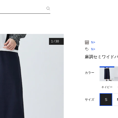
1
/
30
N+
N+
麻調セミワイドパン
カラー
ネイビー
S
サイズ