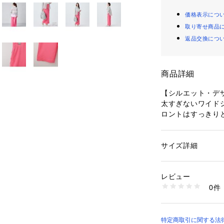
価格表示につ
取り寄せ商品
返品交換につ
商品詳細
【シルエット・デ
太すぎないワイド
ロントはすっきり
としたクロップト
【素材感】
サイズ詳細
性別：
レディース
麻調の肌触りの良
カテゴリー：
ファッ
素材：
素材：
  ポリエステル：100
レビュー
【コーディネート
0件
デイリーボトムと
ったり。
商品番号：
39700000
素材：
特定商取引に関する法
25115-5472 （シ