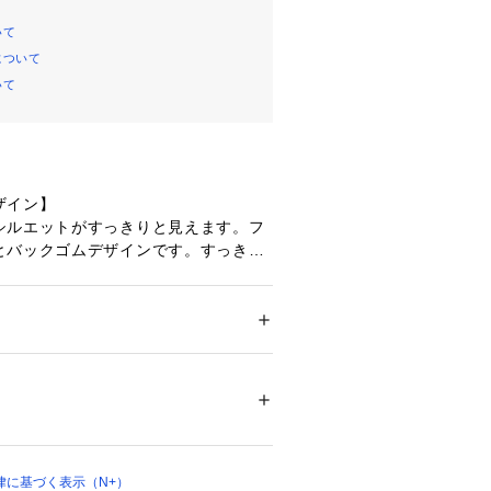
いて
について
いて
ザイン】
シルエットがすっきりと見えます。フ
とバックゴムデザインです。すっきり
丈。
い素材。
ション
 ＞ 
パンツ
 ＞ 
6～9分丈パンツ
％
】
してカジュアルなコーディネートにぴ
02794 
（モール）
律に基づく表示（N+）
ョップ）