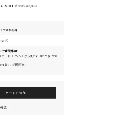
40%OFF
通常価格
¥2,990
円以上で送料無料
6 pt
ドで還元率UP
カード《セゾン》なら更に¥100につき1pt還
短５分でご利用可能！
カートに追加
を確認