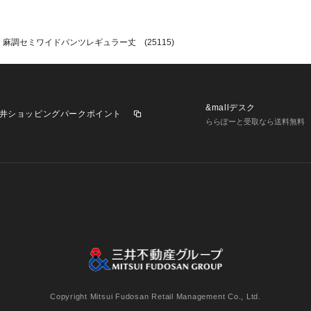
麻調セミワイドパンツレギュラー丈 (25115)
&mallデスク
井ショッピングパークポイント
ららぽーと受取なら送料無料
業施設一覧
三井不動産が展開する商業施設への出店をご検討の方へ
意
個人情報保護方針
個人情報の取り扱いについて
利用者情
Copyright Mitsui Fudosan Retail Management Co., Ltd.