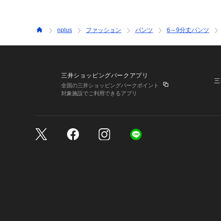
nplus
ファッション
パンツ
6～9分丈パンツ
三井ショッピングパークアプリ
三
全国の三井ショッピングパークポイント
対象施設でご利用できるアプリ
三井不動産が展開する商
サイトのご利用上の注