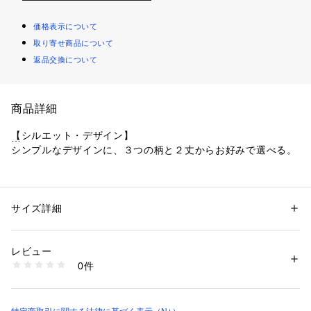
価格表示について
取り寄せ商品について
返品交換について
商品詳細
【シルエット・デザイン】
シンプルなデザインに、３つの柄と２丈からお好みで選べる。
【素材感】
軽くてやわらかいレーヨン素材。
サイズ詳細
性別：
レディース
【コーディネート】
カテゴリー：
ファッション
 ＞ 
ワンピース・ドレス
 ＞ 
ワンピース
素材：
レギュラー丈の詳細はこちらをご確認ください
１枚で着ても、パンツやレギンスと合わせたレイヤードスタイ
レビュー
ルもおすすめです。リゾートにもぴったり。
素材：
0件
レーヨン：100%
商品番号：
3970000002277 
（モール）