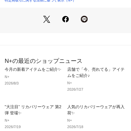
特定商取引に関する法律に基づく表示（N+）
43111-6210 （ショップ）
N+の最近のショップニュース
今月の新着アイテムをご紹介✨
店舗で「今、売れてる」アイテ
ムをご紹介♪
N+
N+
2026/8/3
2026/7/27
"大注目” リカバリーウェア 第2
人気のリカバリーウェアが再入
弾 登場✨
荷✨
N+
N+
2026/7/19
2026/7/18