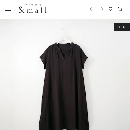
1
/
14