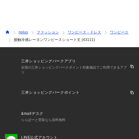
nplus
ファッション
ワンピース・ドレス
ワンピース
接触冷感レーヨンワンピースショート丈 (43111)
三井ショッピングパークアプリ
全国の三井ショッピングパークポイント対象施設でご利用できるアプ
リ
三井ショッピングパークポイント
&mallデスク
ららぽーと受取なら送料無料
LINE公式アカウント