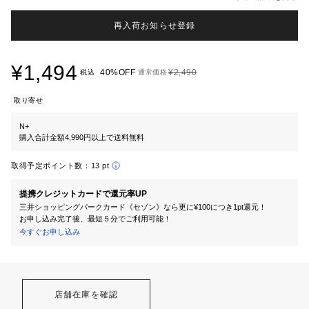
再入荷お知らせ登録
¥1,494
40%OFF
¥2,490
税込
通常価格
取り寄せ
N+
購入合計金額4,990円以上で送料無料
取得予定ポイント数：
13 pt
提携クレジットカードで還元率UP
三井ショッピングパークカード《セゾン》なら更に¥100につき1pt還元！
お申し込み完了後、最短５分でご利用可能！
今すぐお申し込み
店舗在庫を確認