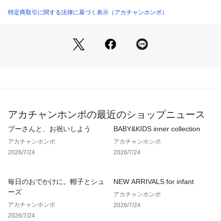
特定商取引に関する法律に基づく表示（アカチャンホンポ）
●素材＝ポリエステル100％ 
●洗濯表示＝液温は40℃を限度とし洗濯機で弱い洗濯処理がで
きる。漂白処理はできない。タンブル乾燥はできない。
日陰でのつり干し乾燥がよい。底面温度120℃を限度としてア
イロン仕上げができる。
石油系溶剤又はデカメチルペンタシクロシロキサンによるドラ
アカチャンホンポの最近のショップニュース
イクリーニングができる。
プーさんと、お祝いしよう
BABY&KIDS inner collection
弱い処理でのウエットクリーニングができる。
アカチャンホンポ
アカチャンホンポ
2026/7/24
2026/7/24
●サイズ＝（約・cm）
M　身幅51.7　着丈119.5　肩幅36.3　袖丈24
毎日のおでかけに。帽子とシュ
NEW ARRIVALS for infant
ーズ
アカチャンホンポ
L　身幅53.7　着丈122.5　肩幅37.3　袖丈25　　
アカチャンホンポ
2026/7/24
2026/7/24
●対象期間＝産前～産後