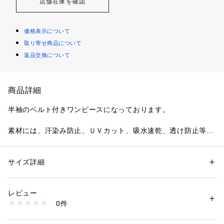
店舗在庫を確認
価格表示について
取り寄せ商品について
返品交換について
商品詳細
半袖のベルト付きワンピースになっております。
素材には、汗染み防止、ＵＶカット、吸水速乾、透け防止等の
多機能が付いております。
カシュクールデザインなので、目立ちにくく、前身をめくって
サイズ詳細
性別：
レディース
キッズ・ベビー
簡単に授乳する事ができます。
カテゴリー：
ベビー・マタニティ
 ＞ 
マタニティウェア
素材：●素材＝ポリエステル100％
レビュー
ウエストのベルトで、サイズ調節する事が出来ます。お仕事用
商品番号：
3600000023377 
（モール）
0件
のワンピースとしても最適です。
2640997N （ショップ）