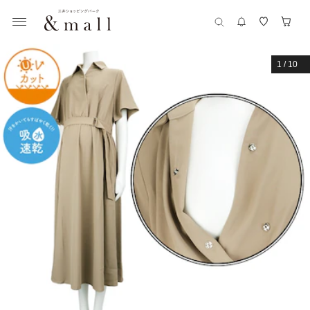
1
/
10