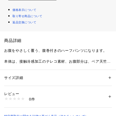
価格表示について
取り寄せ商品について
返品交換について
商品詳細
お腹をやさしく覆う、腹巻付きのハーフパンツになります。
本体は、接触冷感加工のテレコ素材、お腹部分は、ベア天竺素
材になっております。
パンツの裾は、メローロック仕様になっております。
サイズ詳細
性別：
レディース
キッズ・ベビー
カテゴリー：
ベビー・マタニティ
 ＞ 
マタニティウェア
素材：●素材＝本体　レーヨン70％　ポリエステル30％　別布　ポリエス
暑い夏に最適な、ハーフ丈パンツです。
テル62％　レーヨン33％　ポリウレタン5％　
レビュー
0件
商品番号：
3600000023363 
（モール）
2513684N （ショップ）
●素材＝本体　レーヨン70％　ポリエステル30％　別布　ポリ
エステル62％　レーヨン33％　ポリウレタン5％　