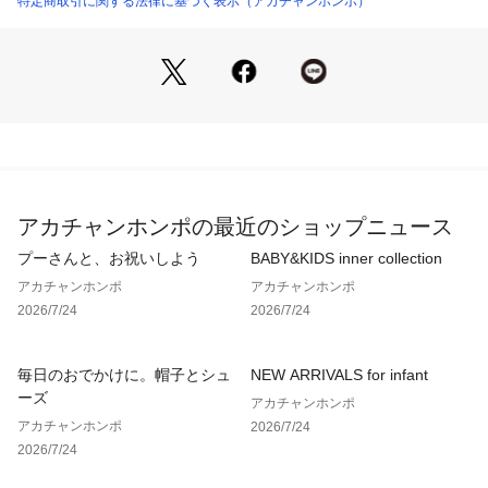
特定商取引に関する法律に基づく表示（アカチャンホンポ）
●洗濯表示＝液温は40℃を限度とし洗濯機で非常に弱い洗濯処
理ができる。漂白処理はできない。タンブル乾燥はできない。
日陰でのつり干し乾燥がよい。底面温度120℃を限度としてス
チームなしでアイロン仕上げができる。石油系溶剤又はデカメ
チルペンタシクロシロキサンによる弱いドライクリーニングが
できる。非常に弱い処理でのウエットクリーニング処理ができ
る。
アカチャンホンポの最近のショップニュース
●サイズ＝（約・cm）
プーさんと、お祝いしよう
BABY&KIDS inner collection
M　総丈53　股下22　渡り34.7　裾巾35.1
アカチャンホンポ
アカチャンホンポ
2026/7/24
2026/7/24
L　総丈56　股下24　渡り35.9　裾巾36.5
●対象期間＝産前～産後
毎日のおでかけに。帽子とシュ
NEW ARRIVALS for infant
ーズ
アカチャンホンポ
アカチャンホンポ
2026/7/24
2026/7/24