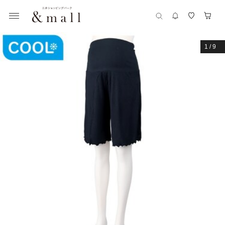
1
/
9