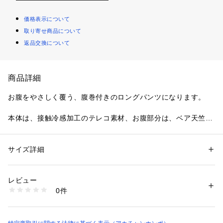
価格表示について
取り寄せ商品について
返品交換について
商品詳細
お腹をやさしく覆う、腹巻付きのロングパンツになります。
本体は、接触冷感加工のテレコ素材、お腹部分は、ベア天竺素
材になっております。
両脇にポケットが付いていて、ハンカチやスマホが入れれて、
サイズ詳細
性別：
レディース
キッズ・ベビー
とても便利です。
カテゴリー：
ベビー・マタニティ
 ＞ 
マタニティウェア
素材：●素材＝本体　レーヨン70％　ポリエステル30％　別布　ポリエス
テル62％　レーヨン33％　ポリウレタン5％　
レビュー
裾は、メローロック仕様になっております。
0件
商品番号：
3600000023361 
（モール）
2513682N （ショップ）
●素材＝本体　レーヨン70％　ポリエステル30％　別布　ポリ