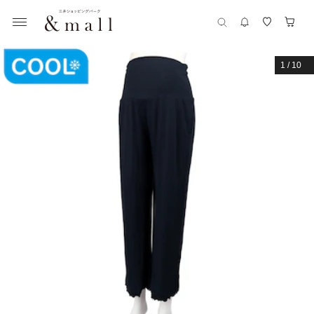
1
/
10