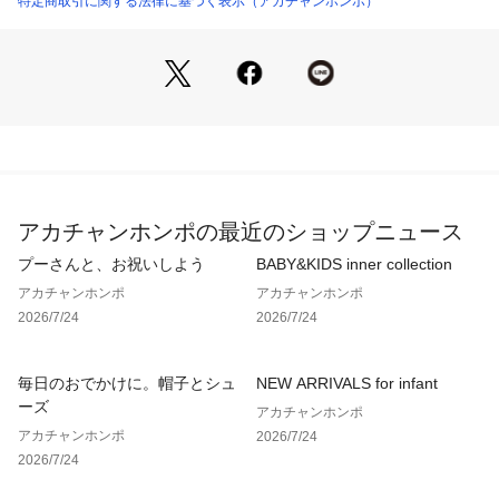
特定商取引に関する法律に基づく表示（アカチャンホンポ）
エステル62％　レーヨン33％　ポリウレタン5％　
●洗濯表示＝液温は40℃を限度とし洗濯機で非常に弱い洗濯処
理ができる。漂白処理はできない。タンブル乾燥はできない。
日陰でのつり干し乾燥がよい。底面温度120℃を限度としてス
チームなしでアイロン仕上げができる。石油系溶剤又はデカメ
チルペンタシクロシロキサンによる弱いドライクリーニングが
できる。非常に弱い処理でのウエットクリーニング処理ができ
る。
アカチャンホンポの最近のショップニュース
●サイズ＝（約・cm）
プーさんと、お祝いしよう
BABY&KIDS inner collection
アカチャンホンポ
アカチャンホンポ
S　総丈95.8　股下63　渡り30.1　裾巾26
2026/7/24
2026/7/24
M　総丈98.8　股下65　渡り31.3　裾巾26.5
毎日のおでかけに。帽子とシュ
NEW ARRIVALS for infant
L　総丈101.8　股下67　渡り32.4　裾巾27
ーズ
アカチャンホンポ
アカチャンホンポ
2026/7/24
●対象期間＝産前～産後
2026/7/24