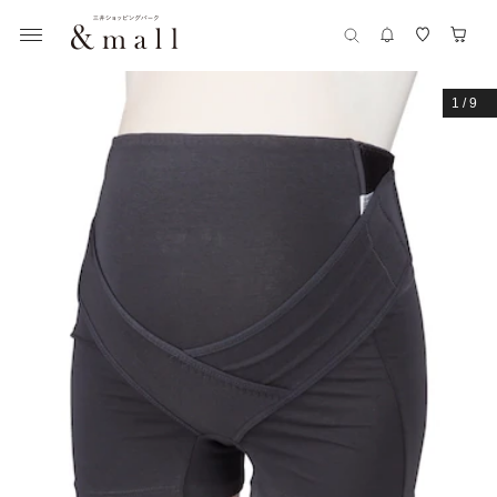
1
/
9