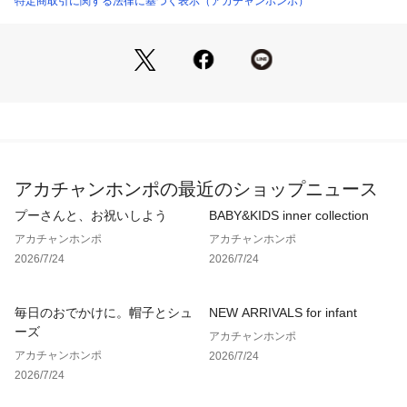
特定商取引に関する法律に基づく表示（アカチャンホンポ）
様。
羽根つきおりものシート対応。
●素材＝
身生地：綿 95％、ポリウレタン 5％
アカチャンホンポの最近のショップニュース
テープ部：ナイロン 85％、ポリウレタン 15％
プーさんと、お祝いしよう
BABY&KIDS inner collection
アカチャンホンポ
アカチャンホンポ
●サイズ(約・cm)＝
2026/7/24
2026/7/24
M（腹囲78～100、ヒップ85～98）・L（腹囲88～110、ヒッ
プ90～103）
毎日のおでかけに。帽子とシュ
NEW ARRIVALS for infant
ーズ
アカチャンホンポ
アカチャンホンポ
2026/7/24
2026/7/24