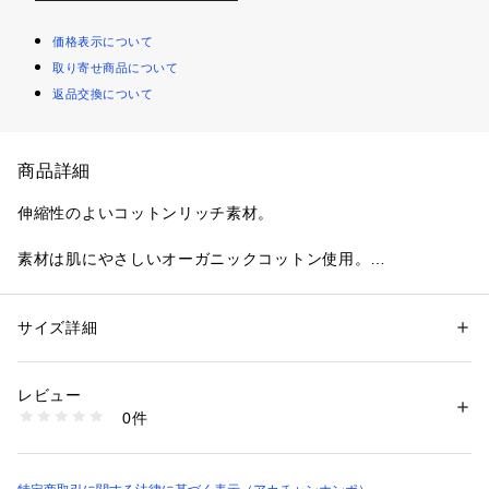
価格表示について
取り寄せ商品について
返品交換について
商品詳細
伸縮性のよいコットンリッチ素材。
素材は肌にやさしいオーガニックコットン使用。
取り外し不要のベルトでお腹を下からサポート。
サイズ詳細
性別：
レディース
キッズ・ベビー
ワンタッチテープでサポート感を簡単調節。
カテゴリー：
ベビー・マタニティ
 ＞ 
マタニティウェア
素材：●素材＝

身生地：綿 95％、ポリウレタン 5％

レビュー
ショーツなしで一枚ばきできます。
テープ部：ナイロン 85％、ポリウレタン 15％
0件
商品番号：
3600000021916 
（モール）
お尻を包み込むボクサータイプ。
2508024N （ショップ）
洗濯ネームが外付けで、直接肌に当たらずちくちくしない仕