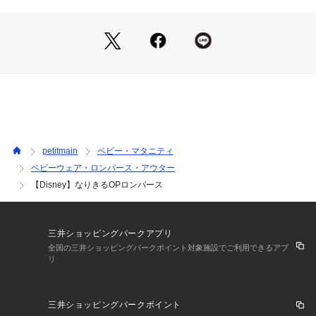
ウレタン5％　チュール部分：ポリエステル100％　オーガンジー部分：
ポリエステル100%　
【透け感】透けない
生産国：中国
【生地の厚さ】普通
洗濯：液温は30℃を限度とし、洗濯機で弱い洗濯処理ができる
漂白処理はできない
【伸縮性】あり
洗濯処理後のタンブル乾燥処理はできない
【裏地】なし
日陰でのつり干し乾燥がよい
【ポケット】なし
アイロン仕上げ処理はできない
ドライクリーニングができない
ウエットクリーニング処理ができる非常に弱い処理
裏返してネット使用
※詳しい洗濯方法については、商品の品質表示タグをご覧ください
商品番号：
3510100005773 
（モール）
petitmain
ベビー・マタニティ
9662552 （ショップ）
ベビーウェア・ロンパース・アウター
【Disney】なりきるOPロンパース
三井ショッピングパークアプリ
全国の三井ショッピングパークポイント対象施設でご利用できるアプ
リ
三井ショッピングパークポイント