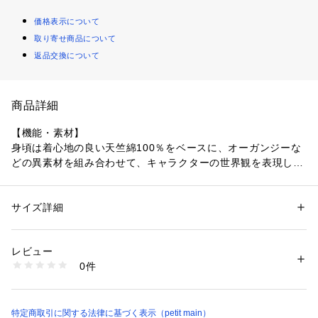
価格表示について
取り寄せ商品について
返品交換について
商品詳細
【機能・素材】
身頃は着心地の良い天竺綿100％をベースに、オーガンジーな
どの異素材を組み合わせて、キャラクターの世界観を表現しま
した。
【おすすめコーデ】
サイズ詳細
性別：
キッズ・ベビー
セットのヘアバンドを一緒に身につければ、より完璧ななりき
カテゴリー：
ベビー・マタニティ
 ＞ 
ベビーウェア・ロンパース・アウタ
ー
るコーデが完成します。
素材：【ライトブルー】本体：綿100％　リブ部分：綿95％　ポリウレタ
レビュー
品番：9662553 モチーフ・リボンヘアバンド
ン5％　チュール部分：ポリエステル100％　オーガンジー部分：ポリエ
0件
ステル100％　レース部分：ナイロン90％　ポリウレタン10%　【ラベン
ダー】本体：綿100％　リブ部分：綿95％　ポリウレタン5％　チュール
【着用シーン】
部分：ポリエステル100％　オーガンジー部分：ポリエステル100％　レ
お写真の撮影などにも映えるデザインで、お出かけやテーマパ
ース部分：ナイロン90％　ポリウレタン10％　布帛部分：ポリエステル8
ークで過ごす際の思い出をより彩ります。
特定商取引に関する法律に基づく表示（petit main）
0％　綿20%　【ライラック】本体：綿100％　リブ部分：綿95％　ポリ