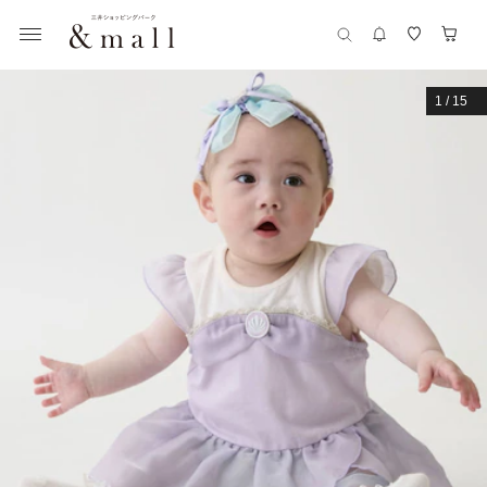
1
/
15