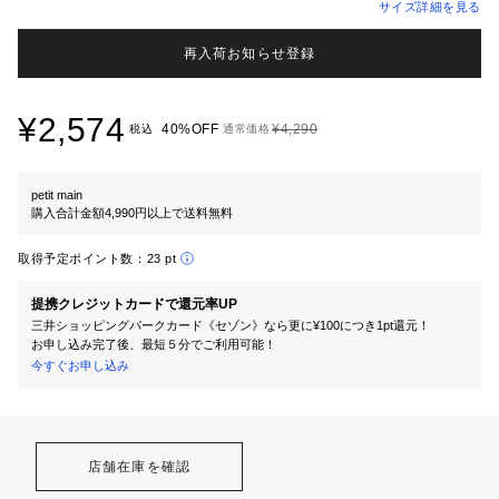
サイズ詳細を見る
再入荷お知らせ登録
¥2,574
40%OFF
¥4,290
税込
通常価格
petit main
購入合計金額4,990円以上で送料無料
取得予定ポイント数：
23 pt
提携クレジットカードで還元率UP
三井ショッピングパークカード《セゾン》なら更に¥100につき1pt還元！
お申し込み完了後、最短５分でご利用可能！
今すぐお申し込み
店舗在庫を確認