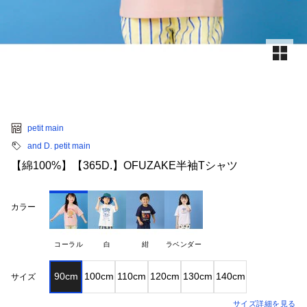
petit main
and D. petit main
【綿100%】【365D.】OFUZAKE半袖Tシャツ
カラー
コーラル
白
紺
ラベンダー
90cm
100cm
110cm
120cm
130cm
140cm
サイズ
サイズ詳細を見る