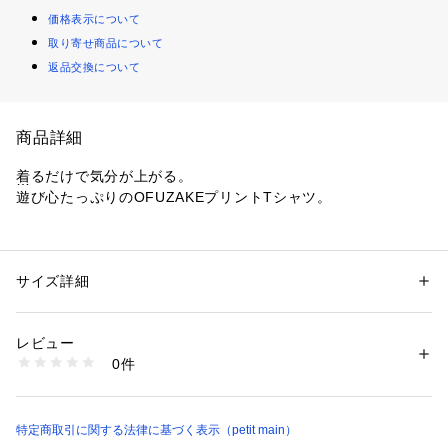
価格表示について
取り寄せ商品について
返品交換について
商品詳細
着るだけで気分が上がる。
遊び心たっぷりのOFUZAKEプリントTシャツ。
【デザインポイント】
・ピザやチェリーパイ、ホットドッグなど、キャッチーなフー
ドモチーフをプリントしたOFUZAKEシリーズのTシャツ
サイズ詳細
性別：
キッズ・ベビー
・思わずクスッと笑ってしまう、andD.らしいユニークなグラ
カテゴリー：
ファッション
 ＞ 
トップス
 ＞ 
Tシャツ・カットソー
素材：本体：綿100%　リブ部分：綿95%　リブ部分：ポリウレタン5%　
フィックがポイント
生産国：中国
レビュー
・カラーごとに異なるデザインで、それぞれ違ったかわいさを
洗濯：液温は30℃を限度とし、洗濯機で弱い洗濯処理ができる
0件
楽しめます
漂白処理はできない
洗濯処理後のタンブル乾燥処理はできない
・ほどよくゆったりとしたシルエットで、1枚で着映えするア
日陰でのつり干し乾燥がよい
イテム
アイロン仕上げ処理はできない
・汗をたくさんかくキッズの肌にも嬉しい綿100％生地です。
特定商取引に関する法律に基づく表示（petit main）
ドライクリーニングができない
ウエットクリーニング処理ができる非常に弱い処理