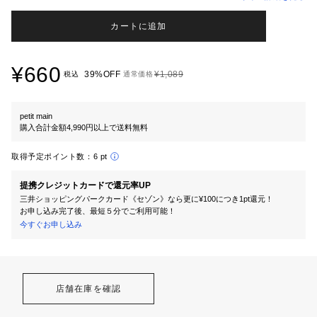
カートに追加
¥660
39%OFF
¥1,089
税込
通常価格
petit main
購入合計金額4,990円以上で送料無料
取得予定ポイント数：
6 pt
提携クレジットカードで還元率UP
三井ショッピングパークカード《セゾン》なら更に¥100につき1pt還元！
お申し込み完了後、最短５分でご利用可能！
今すぐお申し込み
店舗在庫を確認