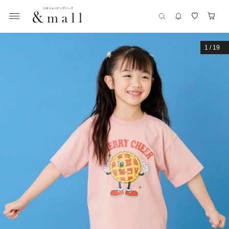
1
/
19