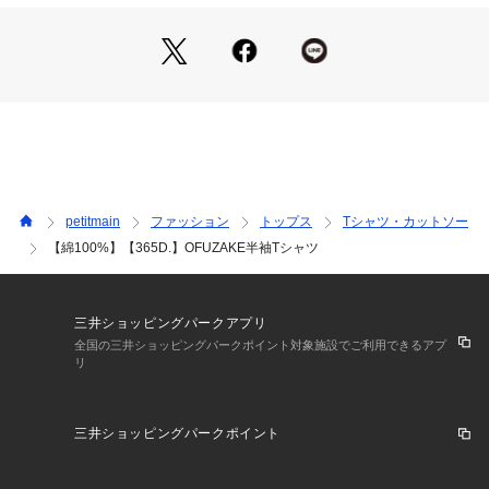
裏返してネット使用
【スタイリング】
※詳しい洗濯方法については、商品の品質表示タグをご覧ください
・デニムやハーフパンツに合わせた、王道カジュアルスタイル
商品番号：
3510100005763 
（モール）
2262246 （ショップ）
がおすすめ
・柄ボトムやカラーアイテムと合わせた、夏らしい元気なコー
デにも◎
・1枚で存在感があるので、シンプルなボトム合わせでもコー
デが決まります
ーーーーーーーーー
petitmain
ファッション
トップス
Tシャツ・カットソー
【綿100%】【365D.】OFUZAKE半袖Tシャツ
※モデル着用写真より商品写真が最も実物に近い色味です。
※商品の色味は、撮影場所や光のあたり具合などにより色味が
違って見える場合が御座います 。
また、お客様のお使いのPCのモニター環境などにより色味が
三井ショッピングパークアプリ
違って見える場合が御座います。
全国の三井ショッピングパークポイント対象施設でご利用できるアプ
リ
予めご了承の上ご注文下さい。
【透け感】やや透ける
三井ショッピングパークポイント
【生地の厚さ】普通
【伸縮性】あり
【裏地】なし