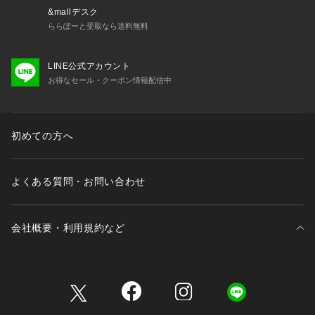
【ポケット】なし
&mallデスク
【アジャスター】なし
ららぽーと受取なら送料無料
━━━━━━━━━━━━
LINE公式アカウント
【 and D.petit main 】
お得なセール・クーポン情報配信中
━━━━━━━━━━━━
　Daily （日々の）、Dear （大事な ）、 Dad （パパ）
　デイリーウエアを、大事な子どもと、パパにも！
　カジュアルで動きやすく着やすい、
初めての方へ
  　パパもお揃いで着たくなるくらいファッショナブル。
 　デイリー使いできるロープライスアイテムを提案します。
よくある質問・お問い合わせ
【 対象 】
 3歳-12歳 Girls・Boys（90-150cm）
  大人：FREE（ワンサイズ）
会社概要・利用規約など
三井不動産が展開する商業施設一覧