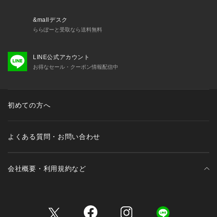
【 and D.petit main 】
━━━━━━━━━━━━
&mallデスク
　Daily （日々の）、Dear （大事な ）、 Dad （パパ）
ららぽーと受取なら送料無料
　デイリーウエアを、大事な子どもと、パパにも！
　カジュアルで動きやすく着やすい、
LINE公式アカウント
  　パパもお揃いで着たくなるくらいファッショナブル。
お得なセール・クーポン情報配信中
 　デイリー使いできるロープライスアイテムを提案します。
【 対象 】
 3歳-12歳 Girls・Boys（90-150cm）
初めての方へ
  大人：FREE（ワンサイズ）
よくある質問・お問い合わせ
会社概要・利用規約など
三井不動産が展開する商業施設一覧