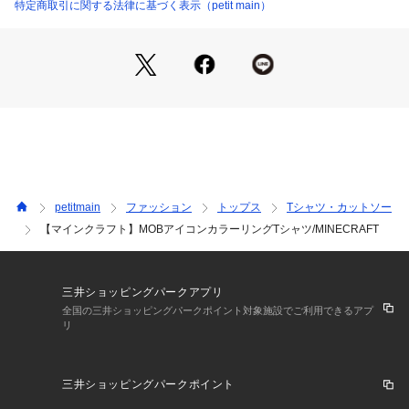
・綿100％素材でやさしい着心地、毎日使いにもぴったり
特定商取引に関する法律に基づく表示（petit main）
ドライクリーニングができない
ウエットクリーニング処理ができる非常に弱い処理
裏返してネット使用
【スタイリング】
※詳しい洗濯方法については、商品の品質表示タグをご覧ください
・デニムやショートパンツと合わせたカジュアルコーデにおす
商品番号：
3510100005748 
（モール）
2262239 （ショップ）
すめ
・シンプルながらもさりげないデザインで、通園・通学にも◎
・“わかる子にはわかる”デザインで、さりげなく個性をプラス
できます
ーーーーーーーーー
※モデル着用写真より商品写真が最も実物に近い色味です。
petitmain
ファッション
トップス
Tシャツ・カットソー
※商品の色味は、撮影場所や光のあたり具合などにより色味が
【マインクラフト】MOBアイコンカラーリングTシャツ/MINECRAFT
違って見える場合が御座います 。
また、お客様のお使いのPCのモニター環境などにより色味が
違って見える場合が御座います。
予めご了承の上ご注文下さい。
三井ショッピングパークアプリ
全国の三井ショッピングパークポイント対象施設でご利用できるアプ
リ
【透け感】やや透ける
【生地の厚さ】普通
【伸縮性】あり
三井ショッピングパークポイント
━━━━━━━━━━━━