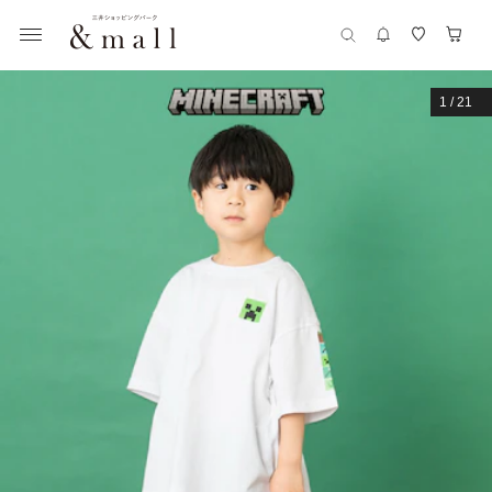
1
/
21