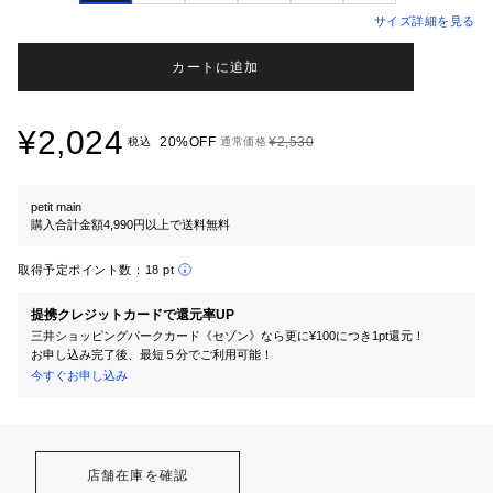
サイズ詳細を見る
カートに追加
¥2,024
20%OFF
¥2,530
税込
通常価格
petit main
購入合計金額4,990円以上で送料無料
取得予定ポイント数：
18 pt
提携クレジットカードで還元率UP
三井ショッピングパークカード《セゾン》なら更に¥100につき1pt還元！
お申し込み完了後、最短５分でご利用可能！
今すぐお申し込み
店舗在庫を確認