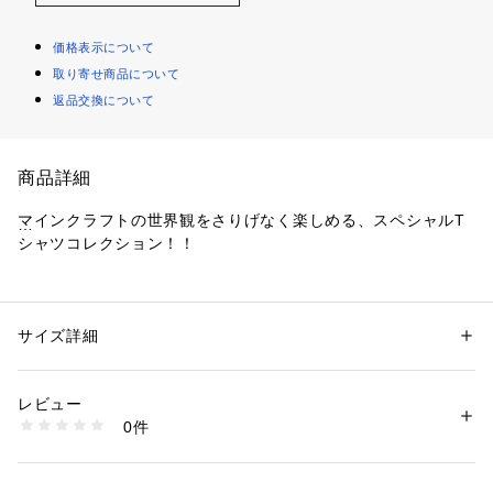
価格表示について
取り寄せ商品について
返品交換について
商品詳細
マインクラフトの世界観をさりげなく楽しめる、スペシャルT
シャツコレクション！！
【デザインポイント】
・大人気ゲーム「マインクラフト」とのスペシャルコレクショ
ンアイテム！
サイズ詳細
性別：
キッズ・ベビー
・胸元はシンプルなワンポイントで、デイリーに着やすいデザ
カテゴリー：
ファッション
 ＞ 
トップス
 ＞ 
Tシャツ・カットソー
素材：本体：綿100%　リブ部分：綿95%　リブ部分：ポリウレタン5%　
インにしました。
生産国：中国
レビュー
・胸元、袖にはゲームモチーフのアイコングラフィックをカラ
洗濯：液温は30℃を限度とし、洗濯機で弱い洗濯処理ができる
0件
ーごとにプリント！遊び心のある仕上がりに
漂白処理はできない
洗濯処理後のタンブル乾燥処理はできない
・背面はすっきりシンプルにマインクラフトのロゴのみで、コ
日陰でのつり干し乾燥がよい
ーデに取り入れやすいバランス感に。
アイロン仕上げ処理はできない