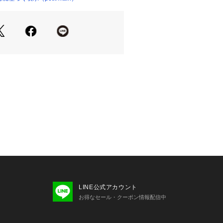
ができない
グ処理ができる非常に弱い処理
なし
ついては、商品の品質表示タグをご覧くださ
05582 
（モール）
イズ展開あり
プ）
1【リンク】ドット柄カットドッキングワ
LINE公式アカウント
お得なセール・クーポン情報配信中