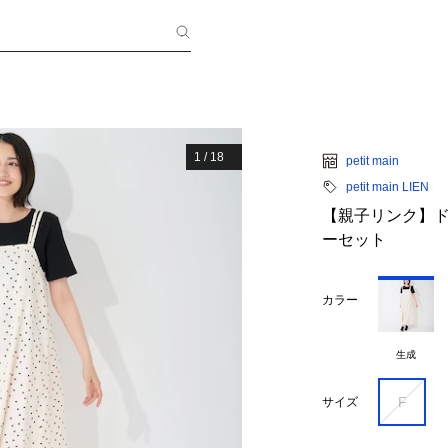
1
/
18
petit main
petit main LIEN
【親子リンク】ド
ーセット
カラー
生成
F
サイズ