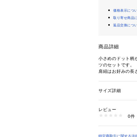
価格表示につ
取り寄せ商品
返品交換につ
商品詳細
小さめのドット柄
ツのセットです。
肩紐はお好みの長
仕様。
それぞれ単品でも
ります。
サイズ詳細
性別：
キッズ・ベビ
足元にサンダルを
カテゴリー：
ファッ
素材：ワンピース：表
がおすすめです。
ル80% 綿20%／T
レビュー
生産国：中国
0件
【透け感】透けな
洗濯：液温は30℃
漂白処理はできない
【生地の厚さ】普
洗濯処理後のタンブ
【伸縮性】あり
日陰でのつり干し乾
【裏地】なし
特定商取引に関する法律に基
アイロン仕上げ処理