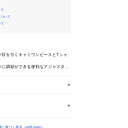
いて
について
いて
が目を引くキャミワンピースとTシャ
さに調節ができる便利なアジャスター
使えるためコーディネートの幅が広が
ー
合わせた季節感あふれるスタイリング
ション
 ＞ 
ワンピース・ドレス
 ＞ 
ワンピース
地_綿52% レーヨン48% 裏地_ポリエステ
シャツ：綿98% ポリウレタン2%
い
を限度とし、洗濯機で弱い洗濯処理ができる
通
ル乾燥処理はできない
燥がよい
づく表示（petit main）
はできない