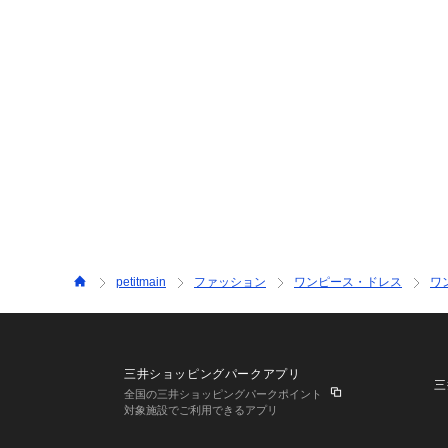
petitmain
ファッション
ワンピース・ドレス
ワ
三井ショッピングパークアプリ
三
全国の三井ショッピングパークポイント
対象施設でご利用できるアプリ