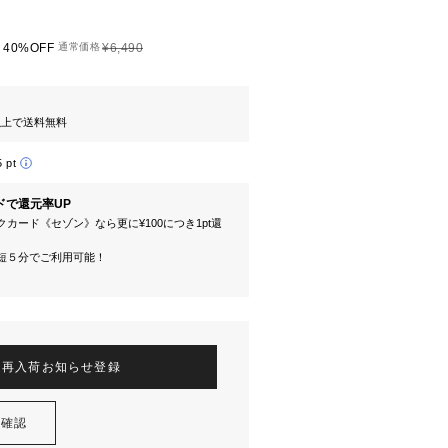
40%OFF
通常価格
¥6,490
円以上で送料無料
5 pt
ドで還元率UP
カード《セゾン》なら更に¥100につき1pt還
短５分でご利用可能！
再入荷お知らせ登録
を確認