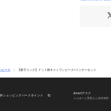
ドライクリーニング
【ポケット】なし
ウエットクリーニン
【アジャスター】
裏返してネット使用
※詳しい洗濯方法に
い
＊Mom & Kids＊
商品番号：
35101000
お揃いのキッズサ
3362321 （ショッ
品番：966232
ンピース
ンピース
【親子リンク】ドット柄キャミワンピース+インナーセット
&mallデスク
井ショッピングパークポイント
ららぽーと受取なら送料無料