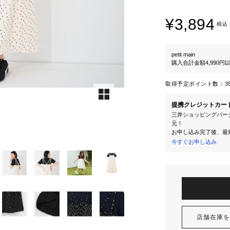
¥3,894
税込
petit main
購入合計金額4,990
取得予定ポイント数：
3
提携クレジットカー
三井ショッピングパーク
元！
お申し込み完了後、最
今すぐお申し込み
店舗在庫