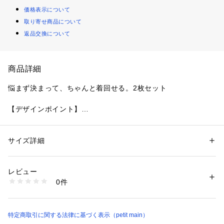
価格表示について
取り寄せ商品について
返品交換について
商品詳細
悩まず決まって、ちゃんと着回せる。2枚セット
【デザインポイント】
・ボーダーTシャツとタンクワンピがセットになった、お得で
便利なアイテムです
・重ねて着るだけでスタイリングが決まる、忙しい朝にうれし
サイズ詳細
性別：
キッズ・ベビー
いセット
カテゴリー：
ファッション
 ＞ 
ワンピース・ドレス
 ＞ 
ワンピース
素材：トップス：本体_ポリエステル95% ポリウレタン5%_リブ部分：綿
・それぞれ単品使いもできて、着回し力も◎
95% ポリウレタン5%／ワンピース：本体_ポリエステル95% ポリウレタ
レビュー
・タンクワンピはすっきりシルエットで動きやすく、蛍光ロゴ
ン5%_別布：綿95% ポリウレタン5%
0件
のワンポイント刺繍が今年っぽい！！
生産国：中国
洗濯：液温は30℃を限度とし、洗濯機で弱い洗濯処理ができる
・配色ボーダーがコーデのアクセントになり、カジュアルに着
漂白処理はできない
こなせます
洗濯処理後のタンブル乾燥処理はできない
特定商取引に関する法律に基づく表示（petit main）
日陰でのつり干し乾燥がよい
アイロン仕上げ処理はできない