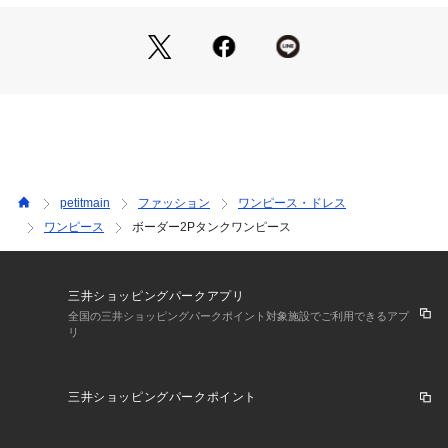
【スタイリング】
ドライクリーニングができない
・セットで着れば、そのままおしゃれなレイヤードスタイルに
ウエットクリーニング処理ができる非常に弱い処理
・Tシャツはデニムやショートパンツと合わせて単品使いもお
裏返してネット使用
※詳しい洗濯方法については、商品の品質表示タグをご覧ください
すすめ
商品番号：
3510100005543 
（モール）
・ワンピースはインナーを変えてロングシーズン活躍します
4662302 （ショップ）
ーーーーーーーーー
※モデル着用写真より商品写真が最も実物に近い色味です。
※商品の色味は、撮影場所や光のあたり具合などにより色味が
違って見える場合が御座います 。
petitmain
ファッション
ワンピース・ドレス
また、お客様のお使いのPCのモニター環境などにより色味が
ワンピース
ボーダー2Pタンクワンピース
違って見える場合が御座います。予めご了承の上ご注文下さ
い。
【透け感】透けない
三井ショッピングパークアプリ
【生地の厚さ】普通
全国の三井ショッピングパークポイント対象施設でご利用できるアプ
リ
【伸縮性】あり
【裏地】なし
【ポケット】なし
三井ショッピングパークポイント
【アジャスター】なし
━━━━━━━━━━━━