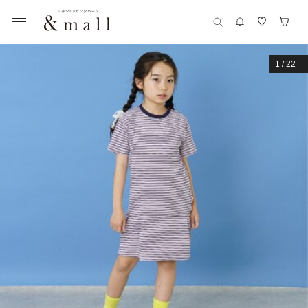
1
/
22