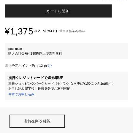
カートに追加
¥1,375
50%OFF
¥2,750
税込
通常価格
petit main
購入合計金額4,990円以上で送料無料
取得予定ポイント数：
12 pt
提携クレジットカードで還元率UP
三井ショッピングパークカード《セゾン》なら更に¥100につき1pt還元！
お申し込み完了後、最短５分でご利用可能！
今すぐお申し込み
店舗在庫を確認