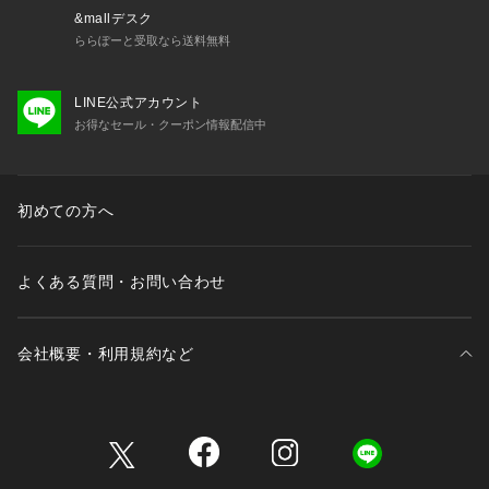
【 and D.petit main 】
&mallデスク
━━━━━━━━━━━━
ららぽーと受取なら送料無料
　Daily （日々の）、Dear （大事な ）、 Dad （パパ）
　デイリーウエアを、大事な子どもと、パパにも！
LINE公式アカウント
　カジュアルで動きやすく着やすい、
お得なセール・クーポン情報配信中
  　パパもお揃いで着たくなるくらいファッショナブル。
 　デイリー使いできるロープライスアイテムを提案します。
【 対象 】
初めての方へ
 3歳-12歳 Girls・Boys（90-150cm）
  大人：FREE（ワンサイズ）
よくある質問・お問い合わせ
会社概要・利用規約など
三井不動産が展開する商業施設一覧