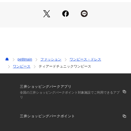
・1枚でさらっと着るだけで、夏らしいスタイリングに
裏返してネット使用
・スニーカーやサンダル合わせでカジュアルに着こなすのがお
※詳しい洗濯方法については、商品の品質表示タグをご覧ください
すすめ
商品番号：
3510100005542 
（モール）
4662301 （ショップ）
・キャップや小物をプラスして、ちょっとストリート感を足す
のも◎
ーーーーーーーーー
※モデル着用写真より商品写真が最も実物に近い色味です。
※商品の色味は、撮影場所や光のあたり具合などにより色味が
違って見える場合が御座います 。
petitmain
ファッション
ワンピース・ドレス
また、お客様のお使いのPCのモニター環境などにより色味が
ワンピース
ティアードチュニックワンピース
違って見える場合が御座います。予めご了承の上ご注文下さ
い。
【透け感】やや透ける
三井ショッピングパークアプリ
【生地の厚さ】普通
全国の三井ショッピングパークポイント対象施設でご利用できるアプ
リ
【伸縮性】あり
【裏地】なし
【ポケット】あり
三井ショッピングパークポイント
【アジャスター】なし
━━━━━━━━━━━━