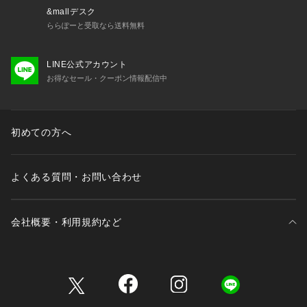
【 and D.petit main 】
&mallデスク
━━━━━━━━━━━━
ららぽーと受取なら送料無料
　Daily （日々の）、Dear （大事な ）、 Dad （パパ）
　デイリーウエアを、大事な子どもと、パパにも！
LINE公式アカウント
　カジュアルで動きやすく着やすい、
お得なセール・クーポン情報配信中
  　パパもお揃いで着たくなるくらいファッショナブル。
 　デイリー使いできるロープライスアイテムを提案します。
【 対象 】
初めての方へ
 3歳-12歳 Girls・Boys（90-150cm）
  大人：FREE（ワンサイズ）
よくある質問・お問い合わせ
会社概要・利用規約など
三井不動産が展開する商業施設一覧