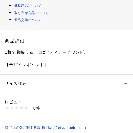
価格表示について
取り寄せ商品について
返品交換について
商品詳細
1枚で着映える、ロゴ×ティアードワンピ。
【デザインポイント】
・肌ざわりの良い綿100％素材で、毎日着やすいワンピースで
す
・ふんわり広がるティアードデザインで動きのあるシルエット
サイズ詳細
性別：
キッズ・ベビー
に☆
カテゴリー：
ファッション
 ＞ 
ワンピース・ドレス
 ＞ 
ワンピース
素材：本体：綿100%　リブ：綿95%　リブ：ポリウレタン5%　
・胸元のロゴがさりげないアクセントになり、甘すぎないバラ
生産国：中国
レビュー
ンス感
洗濯：液温は30℃を限度とし、洗濯機で弱い洗濯処理ができる
0件
・ゆったりとした着心地で、暑い季節も快適に過ごせます
漂白処理はできない
洗濯処理後のタンブル乾燥処理はできない
・1枚でコーデが完成する、頼れるデイリーアイテムです
日陰でのつり干し乾燥がよい
アイロン仕上げ処理はできない
【スタイリング】
特定商取引に関する法律に基づく表示（petit main）
ドライクリーニングができない
ウエットクリーニング処理ができる非常に弱い処理