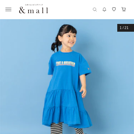
1
/
21