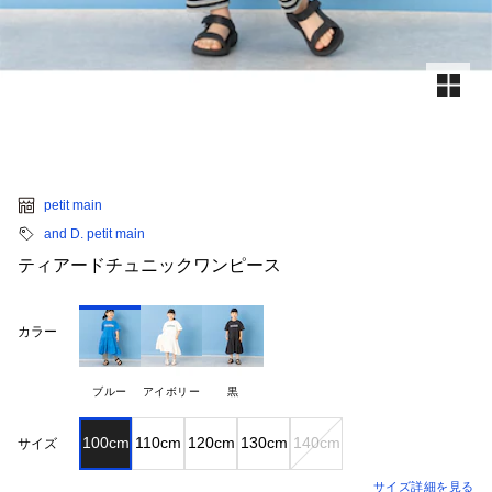
petit main
and D. petit main
ティアードチュニックワンピース
カラー
ブルー
アイボリー
黒
100cm
110cm
120cm
130cm
140cm
サイズ
サイズ詳細を見る