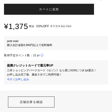
カートに追加
¥1,375
50%OFF
¥2,750
税込
通常価格
petit main
購入合計金額4,990円以上で送料無料
取得予定ポイント数：
12 pt
提携クレジットカードで還元率UP
三井ショッピングパークカード《セゾン》なら更に¥100につき1pt還元！
お申し込み完了後、最短５分でご利用可能！
今すぐお申し込み
店舗在庫を確認