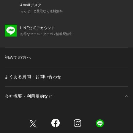
  　パパもお揃いで着たくなるくらいファッショナブル。
&mallデスク
 　デイリー使いできるロープライスアイテムを提案します。
ららぽーと受取なら送料無料
【 対象 】
LINE公式アカウント
 3歳-12歳 Girls・Boys（90-150cm）
お得なセール・クーポン情報配信中
  大人：FREE（ワンサイズ）
初めての方へ
よくある質問・お問い合わせ
会社概要・利用規約など
三井不動産が展開する商業施設一覧