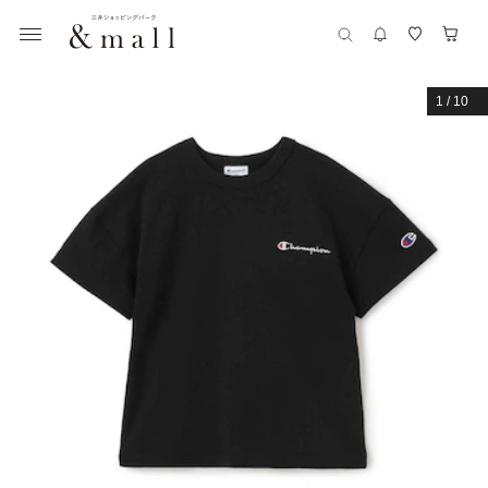
1
/
10