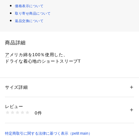
価格表示について
取り寄せ商品について
返品交換について
商品詳細
アメリカ綿を100％使用した、
ドライな着心地のショートスリーブT
【デザインポイント】
ドロップショルダー仕様で、身幅、肩幅、袖幅に大きくゆとり
を持たせたルーズフィット。
サイズ詳細
性別：
キッズ・ベビー
左胸にブランドカラーのChampion（チャンピオン）ロゴ刺繍
カテゴリー：
ファッション
 ＞ 
トップス
 ＞ 
Tシャツ・カットソー
素材：本体：綿100% リブ：綿95% リブ：ポリウレタン5%
入り。
生産国：インドネシア
レビュー
商品番号：
3510100005434 
（モール）
0件
【スタイリング】
2262200 （ショップ）
シンプルなデザインで、単独での着用はもちろんコーディネー
トも楽しめる、シーンやシーズンを選ばないユーティリティア
イテムです。
特定商取引に関する法律に基づく表示（petit main）