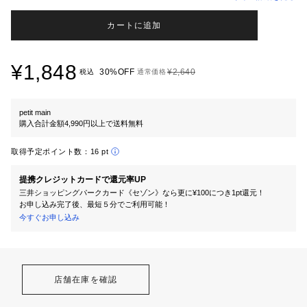
カートに追加
¥1,848
30%OFF
¥2,640
税込
通常価格
petit main
購入合計金額4,990円以上で送料無料
取得予定ポイント数：
16 pt
提携クレジットカードで還元率UP
三井ショッピングパークカード《セゾン》なら更に¥100につき1pt還元！
お申し込み完了後、最短５分でご利用可能！
今すぐお申し込み
店舗在庫を確認