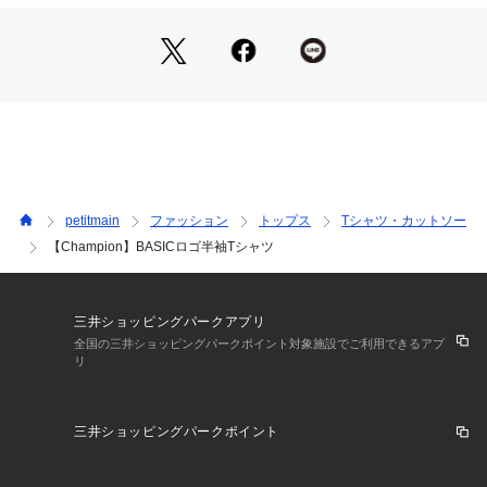
ーーーーーーーーー
※モデル着用写真より商品写真が最も実物に近い色味です。
※商品の色味は、撮影場所や光のあたり具合などにより色味が
違って見える場合が御座います 。
また、お客様のお使いのPCのモニター環境などにより色味が
違って見える場合が御座います。
予めご了承の上ご注文下さい。
【透け感】やや透ける
petitmain
ファッション
トップス
Tシャツ・カットソー
【生地の厚さ】普通
【Champion】BASICロゴ半袖Tシャツ
【伸縮性】あり
【裏地】なし
【ポケット】なし
【アジャスター】なし
三井ショッピングパークアプリ
全国の三井ショッピングパークポイント対象施設でご利用できるアプ
リ
━━━━━━━━━━━━
【 and D.petit main 】
━━━━━━━━━━━━
三井ショッピングパークポイント
　Daily （日々の）、Dear （大事な ）、 Dad （パパ）
　デイリーウエアを、大事な子どもと、パパにも！
　カジュアルで動きやすく着やすい、