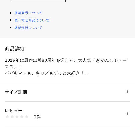
価格表示について
取り寄せ商品について
返品交換について
商品詳細
2025年に原作出版80周年を迎えた、大人気「きかんしゃトー
マス」！
パパもママも、キッズもずっと大好き！
今回andD.は懐かしさとノスタルジー感のあるアートを使用し
た、ヴィンテージムード溢れるスペシャルコレクションをお届
け！
サイズ詳細
性別：
キッズ・ベビー
カテゴリー：
ファッション
 ＞ 
トップス
 ＞ 
Tシャツ・カットソー
素材：本体：綿100% リブ部分：ポリエステル63% リブ部分：綿37%
【デザインポイント】
生産国：中国
レビュー
表情のあるスラブ生地を使用した半袖Tシャツは、
洗濯：液温は30℃を限度とし、洗濯機で弱い洗濯処理ができる
0件
表には刺繍で表現したアイコンがかっこよく、バックスタイル
漂白処理はできない
洗濯処理後のタンブル乾燥処理はできない
には少し褪せたカラーリングのキャラクターを大きくプリント
日陰でのつり干し乾燥がよい
しました。
アイロン仕上げ処理はできない