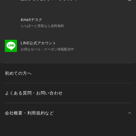
【 and D.petit main 】
━━━━━━━━━━━━
　Daily （日々の）、Dear （大事な ）、 Dad （パパ）
&mallデスク
デイリーウエアを、大事な子どもと、パパにも！
ららぽーと受取なら送料無料
カジュアルで動きやすく着やすい、
パパもお揃いで着たくなるくらいファッショナブル。
LINE公式アカウント
デイリー使いできるロープライスアイテムを提案します。
お得なセール・クーポン情報配信中
【 対象 】
3歳-12歳 Girls・Boys（90-150cm）
大人：FREE（ワンサイズ）
初めての方へ
よくある質問・お問い合わせ
会社概要・利用規約など
三井不動産が展開する商業施設一覧