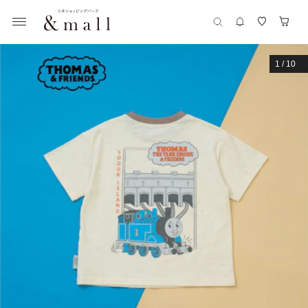
1
/
10