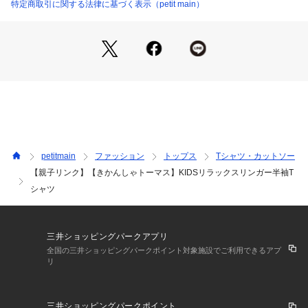
特定商取引に関する法律に基づく表示（petit main）
ドライクリーニングができない
ウエットクリーニング処理ができる非常に弱い処理
少し肩の落ちた今どきのゆるっとシルエットのTシャツは、
裏返してネット使用
配色のリンガーネックがどこか古着風な雰囲気で、こなれた1
※詳しい洗濯方法については、商品の品質表示タグをご覧ください
枚に。
商品番号：
3510100005362 
（モール）
2262211 （ショップ）
6662203：【ﾄｰﾏｽ】Dadｳﾞｨﾝﾃｰｼﾞ風ﾘﾗｯｸｽ半袖T
で大人も、お揃いで着ていただけます。
※モデル着用写真より商品写真が最も実物に近い色味です。
※商品の色味は、撮影場所や光のあたり具合などにより色味が
違って見える場合が御座います 。
また、お客様のお使いのPCのモニター環境などにより色味が
petitmain
ファッション
トップス
Tシャツ・カットソー
違って見える場合が御座います。
【親子リンク】【きかんしゃトーマス】KIDSリラックスリンガー半袖T
予めご了承の上ご注文下さい。
シャツ
【透け感】やや透ける
【生地の厚さ】普通
【伸縮性】あり
三井ショッピングパークアプリ
【裏地】なし
全国の三井ショッピングパークポイント対象施設でご利用できるアプ
【ポケット】なし
リ
【アジャスター】なし
━━━━━━━━━━━━
三井ショッピングパークポイント