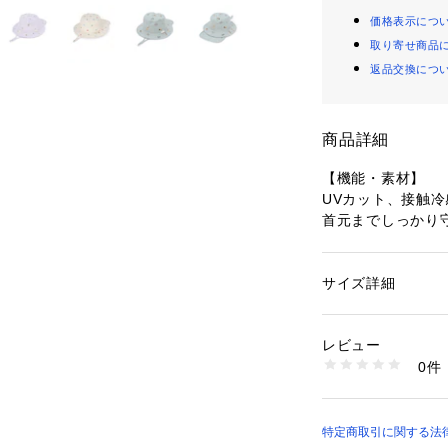
価格表示につ
取り寄せ商品
返品交換につ
商品詳細
【機能・素材】
UVカット、接触
首元までしっかり
差しもカット。
内側はメッシュの
風が強い日でも飛
サイズ詳細
性別：
キッズ・ベビ
の紐を備えていま
カテゴリー：
ファッ
素材：ポリエステル1
日除け布をしまい
生産国：中国
レビュー
洗濯：液温は40℃
0件
【おすすめコーデ
漂白処理はできない
洗濯処理後のタンブ
刺しゅうの総柄が
日陰でのつり干し乾
を引き立てるよう
アイロン仕上げ処理
なパンツに合わせ
特定商取引に関する法律に基
ドライクリーニング
ウエットクリーニン