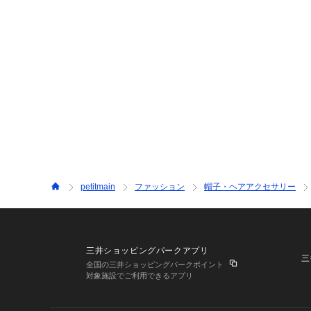
petitmain
ファッション
帽子・ヘアアクセサリー
三井ショッピングパークアプリ
三
全国の三井ショッピングパークポイント
対象施設でご利用できるアプリ