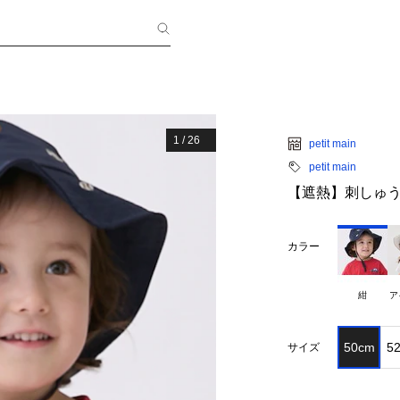
1
/
26
petit main
petit main
【遮熱】刺しゅ
カラー
紺
ア
50cm
5
サイズ