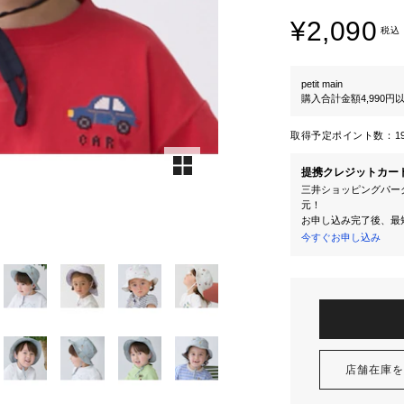
¥2,090
税込
petit main
購入合計金額4,990
取得予定ポイント数：
1
提携クレジットカー
三井ショッピングパーク
元！
お申し込み完了後、最
今すぐお申し込み
店舗在庫