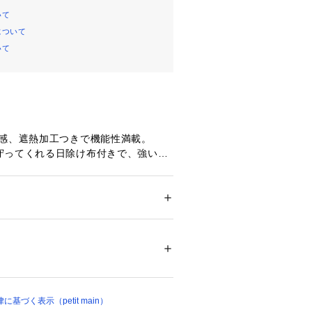
いて
について
いて
冷感、遮熱加工つきで機能性満載。
守ってくれる日除け布付きで、強い日
裏地で通気性も抜群です。
ばされにくいよう、アジャスター付き
ー
す。
ション
 ＞ 
帽子・ヘアアクセサリー
 ＞ 
ハット
00%
込んで着用いただくことも可能です。
を限度とし、手洗いによる洗濯処理ができる
】
ル乾燥処理はできない
可愛らしいバケットハットのデザイン
燥がよい
、ふわっとしたワンピースやシンプル
はできない
るのがおすすめ。
づく表示（petit main）
ができない
グ処理ができる非常に弱い処理