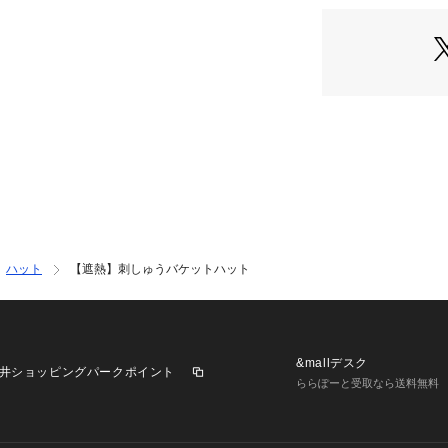
足元も夏らしくま
※詳しい洗濯方法に
ります。
い
商品番号：
35101000
9661427 （ショッ
【着用シーン】
夏のお出かけに欠
普段の登園時はも
で、シーンを選ば
ハット
【遮熱】刺しゅうバケットハット
&mallデスク
井ショッピングパークポイント
ららぽーと受取なら送料無料