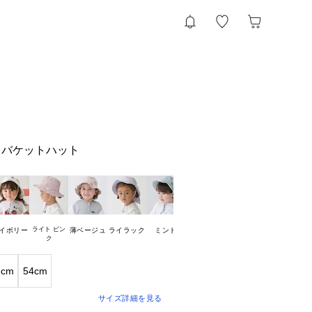
うバケットハット
ライト ピン

イボリー
薄ベージュ
ライラック
ミント
マルチ
2cm
54cm
サイズ詳細を見る