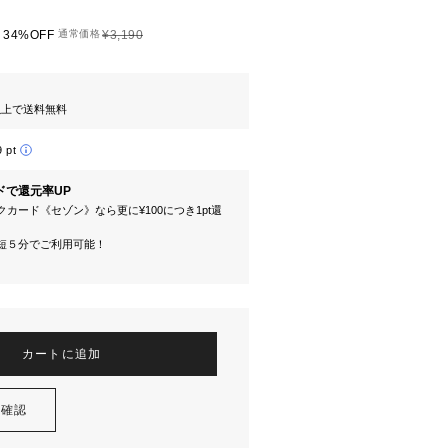
34%OFF
通常価格
¥3,190
円以上で送料無料
9 pt
ドで還元率UP
カード《セゾン》なら更に¥100につき1pt還
短５分でご利用可能！
カートに追加
を確認