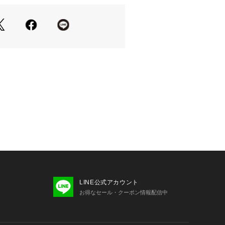
とめると、統一感のあるスタイルにな
ついては、商品の品質表示タグをご覧くださ
05343 
（モール）
プ）
かせないアイテムです。
ちろん、公園遊びなどのレジャーま
ずお子様の頭を優しく守ります。
LINE公式アカウント
お得なセール・クーポン情報配信中