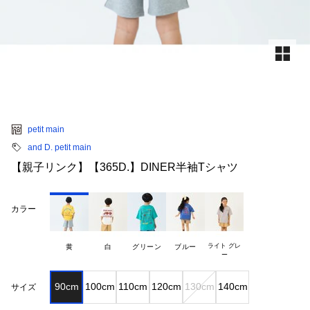
petit main
and D. petit main
【親子リンク】【365D.】DINER半袖Tシャツ
カラー
ライト グレ

黄
白
グリーン
ブルー
90cm
100cm
110cm
120cm
130cm
140cm
サイズ