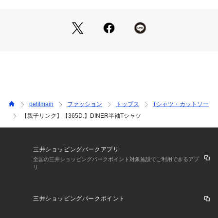
ウエットクリーニング処理ができる非常に弱い処理
・ショートパンツやカーゴパンツとも相性◎
裏返してネット使用
・1枚で主役になるグラフィックTEEなので、シンプルなボト
※詳しい洗濯方法については、商品の品質表示タグをご覧ください
ム合わせがおすすめ
商品番号：
3510100005295 
（モール）
2262204 （ショップ）
・通園・通学など毎日のデイリーコーデに活躍します
ーーーーーーーーー
※モデル着用写真より商品写真が最も実物に近い色味です。
※商品の色味は、撮影場所や光のあたり具合などにより色味が
違って見える場合が御座います 。
また、お客様のお使いのPCのモニター環境などにより色味が
petitmain
ファッション
トップス
Tシャツ・カットソー
違って見える場合が御座います。予めご了承の上ご注文下さ
【親子リンク】【365D.】DINER半袖Tシャツ
い。
【透け感】透けない
【生地の厚さ】普通
三井ショッピングパークアプリ
【伸縮性】あり
全国の三井ショッピングパークポイント対象施設でご利用できるアプ
リ
【裏地】なし
━━━━━━━━━━━━
三井ショッピングパークポイント
【 and D.petit main 】
━━━━━━━━━━━━