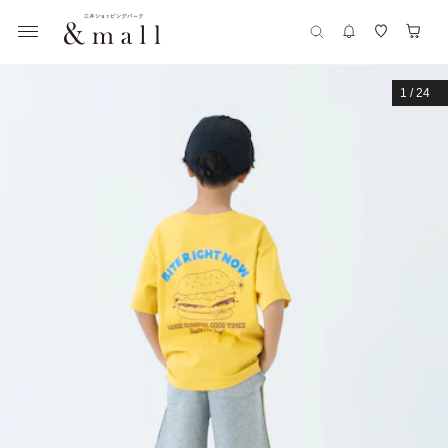
1
/
24