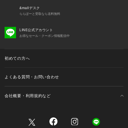
　Daily （日々の）、Dear （大事な ）、 Dad （パパ）
　デイリーウエアを、大事な子どもと、パパにも！
&mallデスク
　カジュアルで動きやすく着やすい、
ららぽーと受取なら送料無料
  　パパもお揃いで着たくなるくらいファッショナブル。
 　デイリー使いできるロープライスアイテムを提案します。
LINE公式アカウント
お得なセール・クーポン情報配信中
【 対象 】
 3歳-12歳 Girls・Boys（90-150cm）
  大人：FREE（ワンサイズ）
初めての方へ
よくある質問・お問い合わせ
会社概要・利用規約など
三井不動産が展開する商業施設一覧