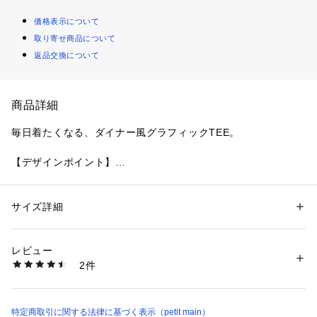
価格表示について
取り寄せ商品について
返品交換について
商品詳細
毎日着たくなる、ダイナー風グラフィックTEE。
【デザインポイント】
・365日デイリーに使える「365D」シリーズの半袖Tシャツ！
・andD.で人気のダイナーをイメージしたポップなグラフィッ
クデザインです。
サイズ詳細
性別：
キッズ・ベビー
・カラーごとに異なるアートで、選ぶ楽しさも魅力♪
カテゴリー：
ファッション
 ＞ 
トップス
 ＞ 
Tシャツ・カットソー
・ほどよくゆとりのあるシルエットで動きやすく、デイリー使
生産国：中国
レビュー
いにぴったり
洗濯：液温は30℃を限度とし、洗濯機で弱い洗濯処理ができる
2件
・\990のプチプライスで、色違いで揃えたくなるアイテムです
漂白処理はできない
洗濯処理後のタンブル乾燥処理はできない
日陰でのつり干し乾燥がよい
【スタイリング】
アイロン仕上げ処理はできない
・デニムやチノパンと合わせたカジュアルコーデに
特定商取引に関する法律に基づく表示（petit main）
ドライクリーニングができない