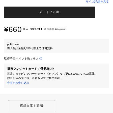
サイズ詳細を見る
カートに追加
¥660
39%OFF
¥1,089
税込
通常価格
petit main
購入合計金額4,990円以上で送料無料
取得予定ポイント数：
6 pt
提携クレジットカードで還元率UP
三井ショッピングパークカード《セゾン》なら更に¥100につき1pt還元！
お申し込み完了後、最短５分でご利用可能！
今すぐお申し込み
店舗在庫を確認