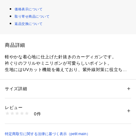
価格表示について
取り寄せ商品について
返品交換について
商品詳細
軽やかな着心地に仕上げた針抜きのカーディガンです。
衿ぐりのフリルやミニリボンが可愛らしいポイント。
生地にはUVカット機能を備えており、紫外線対策に役立ちま
す。
やさしい色合いでさまざまなスタイリングに馴染みやすく、デ
イリー使いにおすすめです。
サイズ詳細
性別：
キッズ・ベビー
キッズサイズのお揃い着用：9662208【リンク】UV針ぬきカ
カテゴリー：
ファッション
 ＞ 
トップス
 ＞ 
カーディガン
素材：綿59% ポリエステル38% ポリウレタン3%
ットカーディガン(女児品番)
生産国：中国
レビュー
洗濯：液温は30℃を限度とし、洗濯機で弱い洗濯処理ができる
0件
【透け感】やや透ける
漂白処理はできない
洗濯処理後のタンブル乾燥処理はできない
【生地の厚さ】普通
日陰でのつり干し乾燥がよい
【伸縮性】あり
アイロン仕上げ処理はできない
【裏地】なし
特定商取引に関する法律に基づく表示（petit main）
ドライクリーニングができない