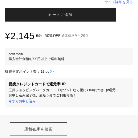
サイズ詳細を見る
カートに追加
¥2,145
50%OFF
¥4,290
税込
通常価格
petit main
購入合計金額4,990円以上で送料無料
取得予定ポイント数：
19 pt
提携クレジットカードで還元率UP
三井ショッピングパークカード《セゾン》なら更に¥100につき1pt還元！
お申し込み完了後、最短５分でご利用可能！
今すぐお申し込み
店舗在庫を確認