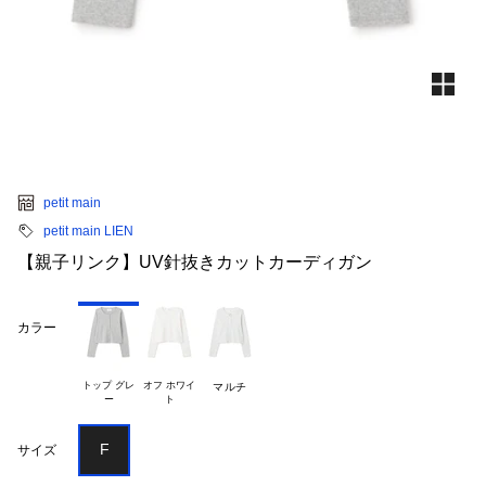
petit main
petit main LIEN
【親子リンク】UV針抜きカットカーディガン
カラー
トップ グレ

オフ ホワイ

マルチ
F
サイズ