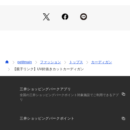
ウエットクリーニング処理ができる非常に弱い処理
【ポケット】なし
裏返してネット使用
※詳しい洗濯方法については、商品の品質表示タグをご覧ください
商品番号：
3510100005283 
（モール）
3362208 （ショップ）
petitmain
ファッション
トップス
カーディガン
【親子リンク】UV針抜きカットカーディガン
三井ショッピングパークアプリ
全国の三井ショッピングパークポイント対象施設でご利用できるアプ
リ
三井ショッピングパークポイント