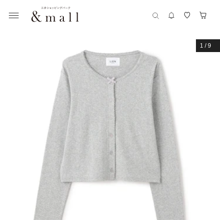
1
/
9