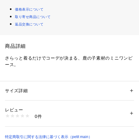
価格表示について
取り寄せ商品について
返品交換について
商品詳細
さらっと着るだけでコーデが決まる、鹿の子素材のミニワンピ
ース。
【デザインポイント】
・通気性の良い鹿の子素材で、さらっと快適に着ていただけま
す
サイズ詳細
性別：
キッズ・ベビー
・Tシャツ感覚で着られるカジュアルなミニワンピースです
カテゴリー：
ファッション
 ＞ 
ワンピース・ドレス
 ＞ 
ワンピース
素材：綿56% ポリエステル44%
・体のラインを拾いにくいシルエットで、動きやすくデイリー
生産国：中国
レビュー
使いにぴったり
洗濯：液温は30℃を限度とし、洗濯機で弱い洗濯処理ができる
0件
・洗濯後も乾きやすく、お手入れしやすいのも嬉しいポイント
漂白処理はできない
洗濯処理後のタンブル乾燥処理はできない
日陰でのつり干し乾燥がよい
【スタイリング】
アイロン仕上げ処理はできない
・1枚でさらっと着るだけでコーデが完成します
特定商取引に関する法律に基づく表示（petit main）
ドライクリーニングができない