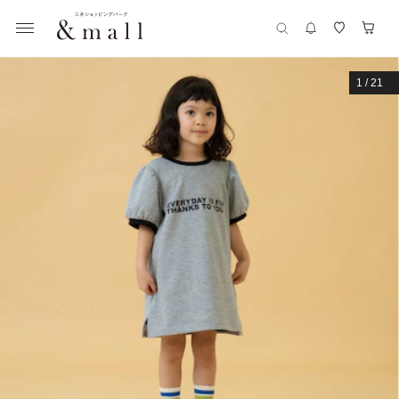
1
/
21