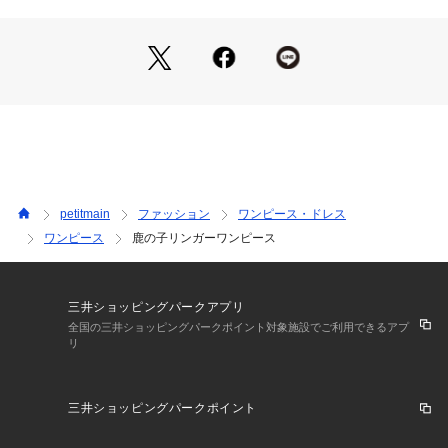
ウエットクリーニング処理ができる非常に弱い処理
・レギンスやバイカーパンツ合わせで通園・通学にもおすすめ
裏返してネット使用
です
※詳しい洗濯方法については、商品の品質表示タグをご覧ください
・キャップやスニーカーを合わせて、カジュアルなお出かけコ
商品番号：
3510100005210 
（モール）
4661303 （ショップ）
ーデにも◎
ーーーーーーーーー
※モデル着用写真より商品写真が最も実物に近い色味です。
※商品の色味は、撮影場所や光のあたり具合などにより色味が
違って見える場合が御座います 。
また、お客様のお使いのPCのモニター環境などにより色味が
petitmain
ファッション
ワンピース・ドレス
違って見える場合が御座います。予めご了承の上ご注文下さ
ワンピース
鹿の子リンガーワンピース
い。
━━━━━━━━━━━━
【 and D.petit main 】
三井ショッピングパークアプリ
━━━━━━━━━━━━
全国の三井ショッピングパークポイント対象施設でご利用できるアプ
リ
　Daily （日々の）、Dear （大事な ）、 Dad （パパ）
　デイリーウエアを、大事な子どもと、パパにも！
　カジュアルで動きやすく着やすい、
三井ショッピングパークポイント
  　パパもお揃いで着たくなるくらいファッショナブル。
 　デイリー使いできるロープライスアイテムを提案します。