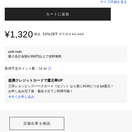
サイズ詳細を見る
カートに追加
¥1,320
50%OFF
¥2,640
税込
通常価格
petit main
購入合計金額4,990円以上で送料無料
取得予定ポイント数：
12 pt
提携クレジットカードで還元率UP
三井ショッピングパークカード《セゾン》なら更に¥100につき1pt還元！
お申し込み完了後、最短５分でご利用可能！
今すぐお申し込み
店舗在庫を確認