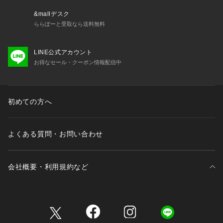
【 対象 】
&mallデスク
 3歳-12歳 Girls・Boys（90-150cm）
ららぽーと受取なら送料無料
  大人：FREE（ワンサイズ）
LINE公式アカウント
お得なセール・クーポン情報配信中
初めての方へ
よくある質問・お問い合わせ
会社概要・利用規約など
三井不動産が展開する商業施設一覧