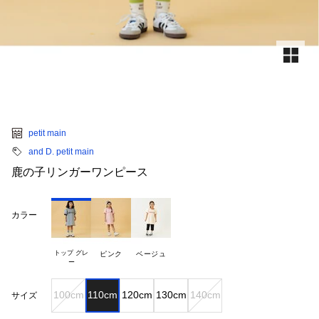
petit main
and D. petit main
鹿の子リンガーワンピース
カラー
トップ グレ

ピンク
ベージュ
100cm
110cm
120cm
130cm
140cm
サイズ