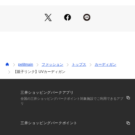
ウエットクリーニング処理ができる非常に弱い処理
【裏地】なし
裏返してネット使用
【ポケット】なし
※詳しい洗濯方法については、商品の品質表示タグをご覧ください
【アジャスター】なし
商品番号：
3510100005174 
（モール）
3362211 （ショップ）
petitmain
ファッション
トップス
カーディガン
【親子リンク】UVカーディガン
三井ショッピングパークアプリ
全国の三井ショッピングパークポイント対象施設でご利用できるアプ
リ
三井ショッピングパークポイント