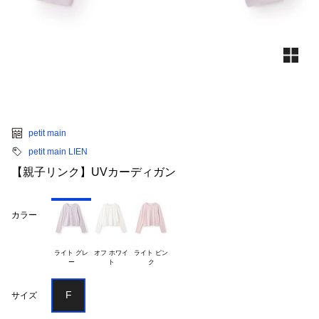
petit main
petit main LIEN
【親子リンク】UVカーディガン
カラー
ライト グレ

オフ ホワイ

ライト ピン

F
サイズ