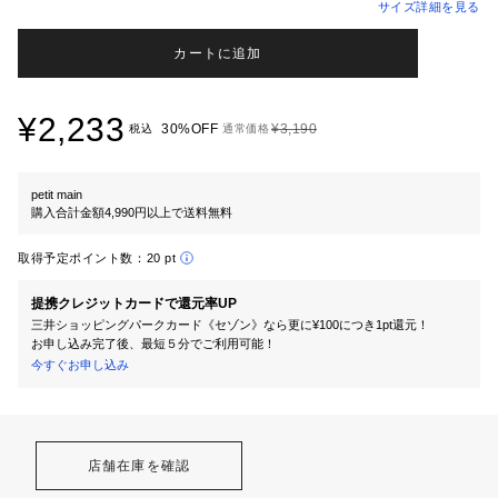
サイズ詳細を見る
カートに追加
¥2,233
30%OFF
¥3,190
税込
通常価格
petit main
購入合計金額4,990円以上で送料無料
取得予定ポイント数：
20 pt
提携クレジットカードで還元率UP
三井ショッピングパークカード《セゾン》なら更に¥100につき1pt還元！
お申し込み完了後、最短５分でご利用可能！
今すぐお申し込み
店舗在庫を確認