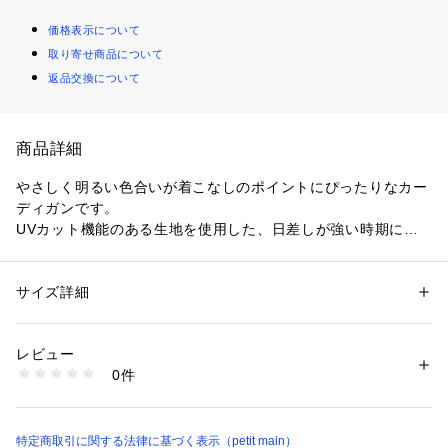
価格表示について
取り寄せ商品について
返品交換について
商品詳細
やさしく明るい色合いが着こなしのポイントにぴったりなカー
ディガンです。
UVカット機能のある生地を使用した、日差しが強い時期に軽
く羽織れる一着。
広めのクルーネックで、シャツとのスタイリングもバランスよ
く決まります。
サイズ詳細
性別：
キッズ・ベビー
キッズサイズのおそろい着用：9662211【リンク】UVカーデ
カテゴリー：
ファッション
 ＞ 
トップス
 ＞ 
カーディガン
素材：綿100%
ィガン
生産国：中国
レビュー
洗濯：液温は30℃を限度とし、洗濯機で弱い洗濯処理ができる
0件
漂白処理はできない
洗濯処理後のタンブル乾燥処理はできない
【透け感】やや透ける
日陰でのつり干し乾燥がよい
【生地の厚さ】厚い
アイロン仕上げ処理はできない
【伸縮性】あり
特定商取引に関する法律に基づく表示（petit main）
ドライクリーニングができない