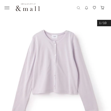
1
/
10