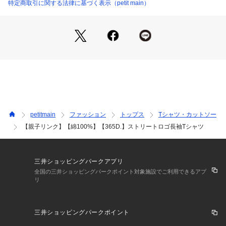
シンプルなパンツと合わせるだけでコーデが完成。
特定商取引に関する法律に基づく表示（petit main）
通園・通学からお出かけまで、デイリーに活躍します。
兄弟、家族で柄をそろえたリンクスタイルもおすすめ。
ーーーーーーーーー
※モデル着用写真より商品写真が最も実物に近い色味です。
※商品の色味は、撮影場所や光のあたり具合などにより色味が
違って見える場合が御座います 。
また、お客様のお使いのPCのモニター環境などにより色味が
違って見える場合が御座います。予めご了承の上ご注文下さ
い。
petitmain
ファッション
トップス
Tシャツ・カットソー
【親子リンク】【綿100%】【365D.】ストリートロゴ長袖Tシャツ
【透け感】淡色はやや透ける
【生地の厚さ】普通
【伸縮性】あり
【裏地】なし
三井ショッピングパークアプリ
全国の三井ショッピングパークポイント対象施設でご利用できるアプ
リ
━━━━━━━━━━━━
【 and D.petit main 】
三井ショッピングパークポイント
━━━━━━━━━━━━
　Daily （日々の）、Dear （大事な ）、 Dad （パパ）