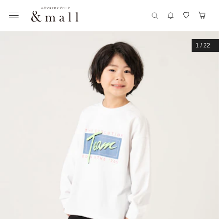
1
/
22