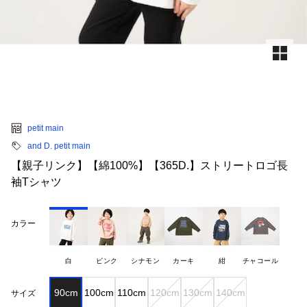
petit main
and D. petit main
【親子リンク】【綿100%】【365D.】ストリートロゴ長
袖Tシャツ
カラー
白
ピンク
シナモン
カーキ
紺
チャコール
90cm
100cm
110cm
120cm
130cm
140cm
サイズ