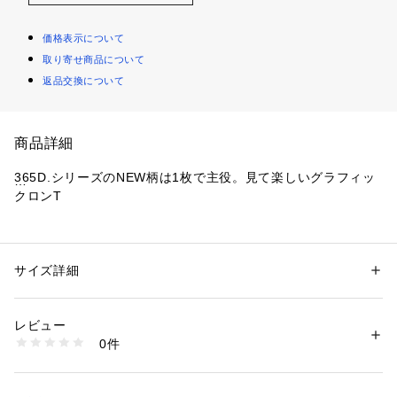
価格表示について
取り寄せ商品について
返品交換について
商品詳細
365D.シリーズのNEW柄は1枚で主役。見て楽しいグラフィッ
クロンT
【デザインポイント】
・ポップでキャッチーなグラフィックが目を引くデザインで
す。
サイズ詳細
性別：
キッズ・ベビー
・蛍光カラーを効かせた色づかいも楽しく、着るだけで気分が
カテゴリー：
ファッション
 ＞ 
トップス
 ＞ 
Tシャツ・カットソー
素材：本体：綿100% リブ部分：綿95% リブ部分：ポリウレタン5%
上がる一枚に
生産国：中国
レビュー
・綿100％のしっかりさが、元気に動くキッズにもぴったり！
商品番号：
3510100005070 
（モール）
0件
・大人サイズと同柄展開で、リンクコーデも楽しめます
2261215 （ショップ）
【スタイリング】