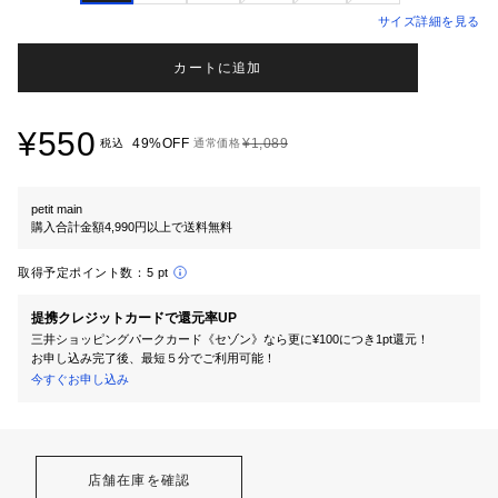
サイズ詳細を見る
カートに追加
¥550
49%OFF
¥1,089
税込
通常価格
petit main
購入合計金額4,990円以上で送料無料
取得予定ポイント数：
5 pt
提携クレジットカードで還元率UP
三井ショッピングパークカード《セゾン》なら更に¥100につき1pt還元！
お申し込み完了後、最短５分でご利用可能！
今すぐお申し込み
店舗在庫を確認