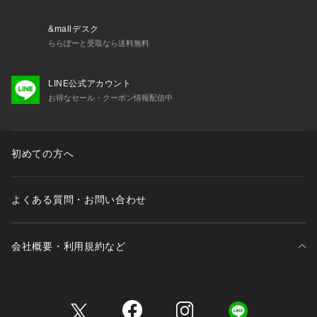
　デイリーウエアを、大事な子どもと、パパにも！
　カジュアルで動きやすく着やすい、
&mallデスク
  　パパもお揃いで着たくなるくらいファッショナブル。
ららぽーと受取なら送料無料
 　デイリー使いできるロープライスアイテムを提案します。
LINE公式アカウント
【 対象 】
お得なセール・クーポン情報配信中
 3歳-12歳 Girls・Boys（90-150cm）
  大人：FREE（ワンサイズ）
初めての方へ
よくある質問・お問い合わせ
会社概要・利用規約など
三井不動産が展開する商業施設一覧