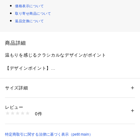
価格表示について
取り寄せ商品について
返品交換について
商品詳細
温もりを感じるクラシカルなデザインがポイント
【デザインポイント】
フォークロワ調のオリジナル総柄でクラシカルな雰囲気に仕上
げたフルジップフリースジャケット。
サイズ詳細
性別：
キッズ・ベビー
環境に配慮したリサイクルポリエステル100%を採用してお
カテゴリー：
ファッション
 ＞ 
アウター
 ＞ 
ミリタリー・モッズコート
り、滑らかな肌ざわりと適度な保温力で着心地も抜群。
レビュー
首元と前立て部分はウーブン生地をオーバーレイすることで耐
商品番号：
3510100004815 
（モール）
0件
久性を高め、袖・裾・襟元は程よいフィット感のあるバイティ
2254307 （ショップ）
ング仕様が冷気の侵入を防ぐなど、デザインと機能を両立した
アイテムです。
特定商取引に関する法律に基づく表示（petit main）