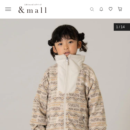
1
/
14