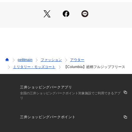
【特徴】
・フォークロワ調のオリジナル総柄
・環境に配慮したリサイクルポリエステル
・袖、裾、襟元は程よいフィット感のあるバイティング仕様
・首元と前立て部分は耐久性を高めるウーブン生地のオーバー
レイ
※総柄プリントは裁断箇所により柄の出方が変わりますのでご
了承ください
ーーーーーーーーー
petitmain
ファッション
アウター
※モデル着用写真より商品写真が最も実物に近い色味です。
ミリタリー・モッズコート
【Columbia】総柄フルジップフリース
※商品の色味は、撮影場所や光のあたり具合などにより色味が
違って見える場合が御座います 。
また、お客様のお使いのPCのモニター環境などにより色味が
違って見える場合が御座います。
三井ショッピングパークアプリ
予めご了承の上ご注文下さい。
全国の三井ショッピングパークポイント対象施設でご利用できるアプ
リ
三井ショッピングパークポイント