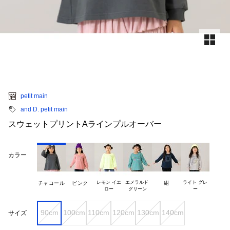
petit main
and D. petit main
スウェットプリントAラインプルオーバー
カラー
レモン イエ

エメラルド 

ライト グレ

チャコール
ピンク
紺
90cm
100cm
110cm
120cm
130cm
140cm
サイズ