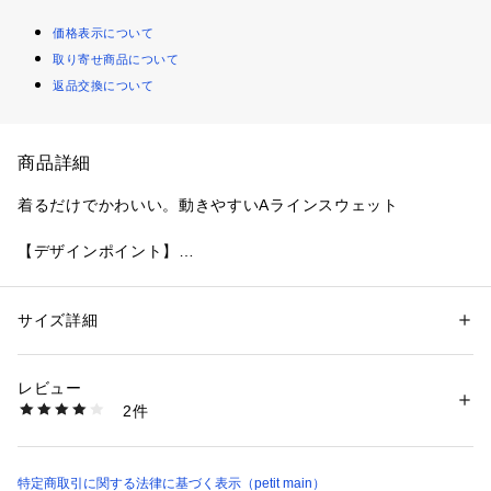
価格表示について
取り寄せ商品について
返品交換について
商品詳細
着るだけでかわいい。動きやすいAラインスウェット
【デザインポイント】
裾に向かってほんのり広がるAラインシルエットが、かわいさ
と動きやすさのどちらも叶えます。
やわらかく肌ざわりの良い裏毛素材で、毎日のお着替えもスト
サイズ詳細
性別：
キッズ・ベビー
レスなし！
カテゴリー：
ファッション
 ＞ 
トップス
 ＞ 
スウェット
素材：本体：綿80% ポリエステル20% リブ部分：綿95% ポリウレタン
前のプリントがコーデの主役になってくれるので、一枚でかわ
5%
レビュー
いく決まります。
生産国：中国
2件
成長しても着られるゆとりシルエットで、ヘビロテ間違いなし
商品番号：
3510100004802 
（モール）
4654200 （ショップ）
♪
【スタイリング】
特定商取引に関する法律に基づく表示（petit main）