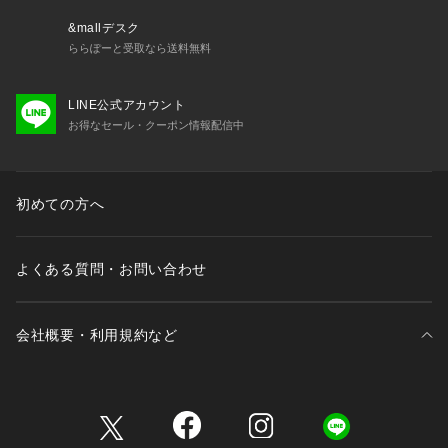
　デイリー使いできるロープライスアイテムを提案します。
&mallデスク
【 対象 】
ららぽーと受取なら送料無料
 3歳-12歳 Girls・Boys（90-150cm）
  大人：FREE（ワンサイズ）
LINE公式アカウント
お得なセール・クーポン情報配信中
初めての方へ
よくある質問・お問い合わせ
会社概要・利用規約など
三井不動産が展開する商業施設一覧