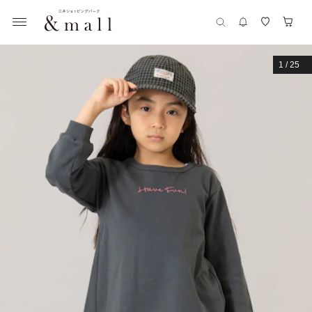
1
/
25