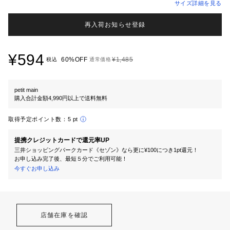
サイズ詳細を見る
再入荷お知らせ登録
¥594
60%OFF
¥1,485
税込
通常価格
petit main
購入合計金額4,990円以上で送料無料
取得予定ポイント数：
5 pt
提携クレジットカードで還元率UP
三井ショッピングパークカード《セゾン》なら更に¥100につき1pt還元！
お申し込み完了後、最短５分でご利用可能！
今すぐお申し込み
店舗在庫を確認