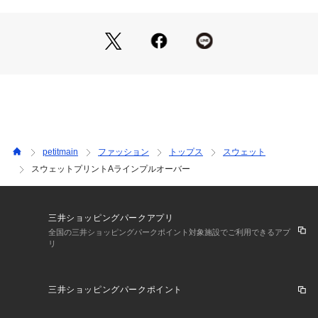
レギンスやスキニー合わせでバランスよく、デニムと合わせれ
ば元気な印象に。
通園やお出かけに迷った日も、これさえあれば安心。
季節の変わり目にも着やすく、家でのお洗濯がしやすいのもう
れしいポイント。
ーーーーーーーーー
※モデル着用写真より商品写真が最も実物に近い色味です。
※商品の色味は、撮影場所や光のあたり具合などにより色味が
違って見える場合が御座います 。
petitmain
ファッション
トップス
スウェット
また、お客様のお使いのPCのモニター環境などにより色味が
スウェットプリントAラインプルオーバー
違って見える場合が御座います。
予めご了承の上ご注文下さい。
━━━━━━━━━━━━
三井ショッピングパークアプリ
【 and D.petit main 】
全国の三井ショッピングパークポイント対象施設でご利用できるアプ
リ
━━━━━━━━━━━━
　Daily （日々の）、Dear （大事な ）、 Dad （パパ）
　デイリーウエアを、大事な子どもと、パパにも！
三井ショッピングパークポイント
　カジュアルで動きやすく着やすい、
  　パパもお揃いで着たくなるくらいファッショナブル。