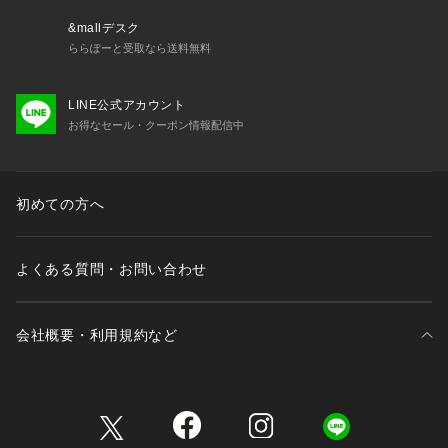
　カジュアルで動きやすく着やすい、
  　パパもお揃いで着たくなるくらいファッショナブル。
&mallデスク
 　デイリー使いできるロープライスアイテムを提案します。
ららぽーと受取なら送料無料
【 対象 】
LINE公式アカウント
 3歳-12歳 Girls・Boys（90-150cm）
お得なセール・クーポン情報配信中
  大人：M（ワンサイズ）
初めての方へ
よくある質問・お問い合わせ
会社概要・利用規約など
三井不動産が展開する商業施設一覧