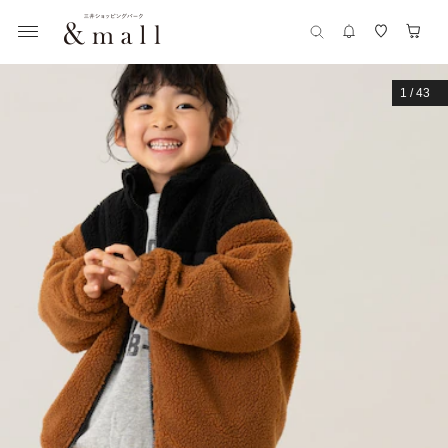
1
/
43