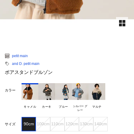
petit main
and D. petit main
ボアスタンドブルゾン
カラー
シルバー グ

キャメル
カーキ
ブルー
マルチ
90cm
100cm
110cm
120cm
130cm
140cm
サイズ