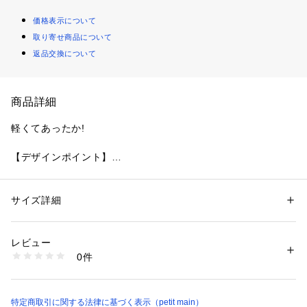
価格表示について
取り寄せ商品について
返品交換について
商品詳細
軽くてあったか!
【デザインポイント】
ボア素材を使用した、あたたかみのあるジップアップアウタ
ー。
左胸にはand D.のロゴ刺繍を施し、さりげなくブランドらしさ
サイズ詳細
性別：
キッズ・ベビー
をプラスしました。
カテゴリー：
ファッション
 ＞ 
アウター
 ＞ 
ミリタリー・モッズコート
素材：表地：ポリエステル100% 裏地：ポリエステル100% 別布：ナイロ
切替デザインで、バリエーションごとに個性が光る全5色展
ン100%
レビュー
開。
生産国：中国
0件
身頃にもポケット付きで、実用性も兼ね備えています。
洗濯：液温は30℃を限度とし、洗濯機で弱い洗濯処理ができる
漂白処理はできない
アウトドアにもタウンユースにも映える万能アイテムです。
洗濯処理後のタンブル乾燥処理はできない
日陰でのつり干し乾燥がよい
【スタイリング】
特定商取引に関する法律に基づく表示（petit main）
アイロン仕上げ処理はできない