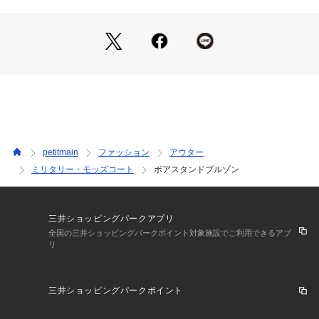
ドライクリーニングができない
デニムやカーゴパンツに合わせればアウトドアライクに、ワイ
ウエットクリーニング処理ができる非常に弱い処理
ドパンツやスカートと合わせればトレンド感のあるストリート
裏返してネット使用
スタイルに。
※詳しい洗濯方法については、商品の品質表示タグをご覧ください
商品番号：
3510100004786 
（モール）
存在感のあるデザインなので、シンプルなインナーと合わせる
2254302 （ショップ）
だけでコーディネートが完成します。
秋冬の防寒アウターとして、デイリーにもレジャーシーンにも
活躍する1枚です。
ーーーーーーーーー
※モデル着用写真より商品写真が最も実物に近い色味です。
petitmain
ファッション
アウター
※商品の色味は、撮影場所や光のあたり具合などにより色味が
ミリタリー・モッズコート
ボアスタンドブルゾン
違って見える場合が御座います 。
また、お客様のお使いのPCのモニター環境などにより色味が
違って見える場合が御座います。
予めご了承の上ご注文下さい。
三井ショッピングパークアプリ
全国の三井ショッピングパークポイント対象施設でご利用できるアプ
リ
━━━━━━━━━━━━
【 and D.petit main 】
━━━━━━━━━━━━
三井ショッピングパークポイント
　Daily （日々の）、Dear （大事な ）、 Dad （パパ）
　デイリーウエアを、大事な子どもと、パパにも！