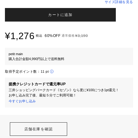
サイズ詳細を見る
カートに追加
¥1,276
60%OFF
¥3,190
税込
通常価格
petit main
購入合計金額4,990円以上で送料無料
取得予定ポイント数：
11 pt
提携クレジットカードで還元率UP
三井ショッピングパークカード《セゾン》なら更に¥100につき1pt還元！
お申し込み完了後、最短５分でご利用可能！
今すぐお申し込み
店舗在庫を確認