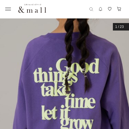
1
/
23