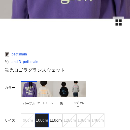
petit main
and D. petit main
蛍光ロゴラグランスウェット
カラー
オートミール
トップ グレ

パープル
黒
90cm
100cm
110cm
120cm
130cm
140cm
サイズ