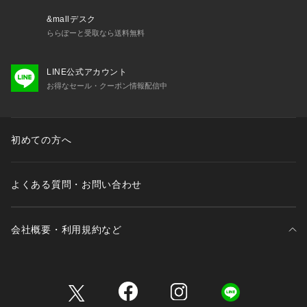
【ポケット】なし
&mallデスク
━━━━━━━━━━━━
ららぽーと受取なら送料無料
【 and D.petit main 】
━━━━━━━━━━━━
LINE公式アカウント
　Daily （日々の）、Dear （大事な ）、 Dad （パパ）
お得なセール・クーポン情報配信中
　デイリーウエアを、大事な子どもと、パパにも！
　カジュアルで動きやすく着やすい、
  　パパもお揃いで着たくなるくらいファッショナブル。
　デイリー使いできるロープライスアイテムを提案します。
初めての方へ
【 対象 】
 3歳-12歳 Girls・Boys（90-150cm）
よくある質問・お問い合わせ
  大人：FREE（ワンサイズ）
会社概要・利用規約など
三井不動産が展開する商業施設一覧