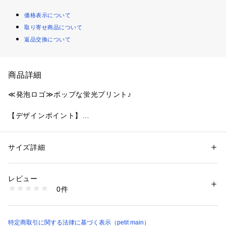
価格表示について
取り寄せ商品について
返品交換について
商品詳細
≪発泡ロゴ≫ポップな蛍光プリント♪
【デザインポイント】
ポップな発泡インクを使用した蛍光ロゴが存在感抜群のスウェ
ット。同じく胸元はワンポイントの発泡プリントを配置しつ
つ、背中にはインパクトのあるメッセージロゴを大胆にオン。
サイズ詳細
性別：
キッズ・ベビー
発泡インク特有のぷっくりとした立体感と、蛍光カラーならで
カテゴリー：
ファッション
 ＞ 
トップス
 ＞ 
スウェット
素材：本体：綿80% ポリエステル20% リブ部分：綿95% ポリウレタン
はの鮮やかさで、一枚でコーデの主役になるデザインに仕上げ
5%
レビュー
ました。
生産国：中国
0件
ベーシックな杢グレーやブラックから、差し色のパープルま
商品番号：
3510100004785 
（モール）
2254207 （ショップ）
で、カラーによって全く違う雰囲気が楽しめるのもポイントで
す。
特定商取引に関する法律に基づく表示（petit main）