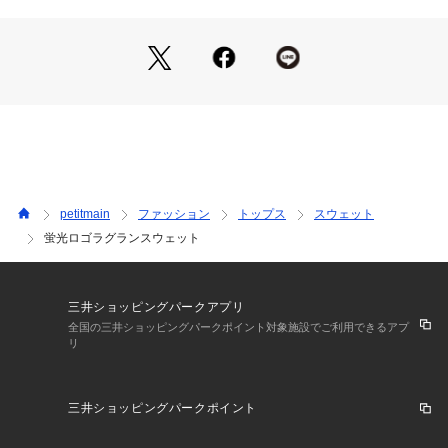
【スタイリング】
デニムやワイドパンツに合わせてストリート感あるカジュアル
スタイルに。スカートやカラーパンツと合わせて、蛍光ロゴを
活かした遊び心ある着こなしに。
男女問わず着られるユニセックス仕様で、デイリーからお出か
けまで幅広く活躍。
一枚でコーディネートを今っぽく仕上げてくれる、and D.のお
すすめアイテムです。
ーーーーーーーーー
petitmain
ファッション
トップス
スウェット
※モデル着用写真より商品写真が最も実物に近い色味です。
蛍光ロゴラグランスウェット
※商品の色味は、撮影場所や光のあたり具合などにより色味が
違って見える場合が御座います 。
また、お客様のお使いのPCのモニター環境などにより色味が
違って見える場合が御座います。
三井ショッピングパークアプリ
予めご了承の上ご注文下さい。
全国の三井ショッピングパークポイント対象施設でご利用できるアプ
リ
【透け感】透けない
【生地の厚さ】普通
三井ショッピングパークポイント
【伸縮性】あり
【裏地】なし