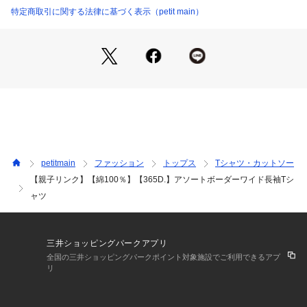
アウターのインナーにも重ねやすく、季節を通して頼れる万能
特定商取引に関する法律に基づく表示（petit main）
トップスです。
選べるカラー展開に加えて、大人サイズもラインナップ。
兄弟姉妹のおそろいはもちろん、家族みんなでリンクコーデを
楽しめるアイテムです。
パパサイズ(品番：6653244)もあります。
ーーーーーーーーー
※モデル着用写真より商品写真が最も実物に近い色味です。
※商品の色味は、撮影場所や光のあたり具合などにより色味が
petitmain
ファッション
トップス
Tシャツ・カットソー
違って見える場合が御座います 。
【親子リンク】【綿100％】【365D.】アソートボーダーワイド長袖Tシ
また、お客様のお使いのPCのモニター環境などにより色味が
ャツ
違って見える場合が御座います。
予めご了承の上ご注文下さい。
【透け感】やや透ける
三井ショッピングパークアプリ
【生地の厚さ】普通
全国の三井ショッピングパークポイント対象施設でご利用できるアプ
【伸縮性】あり
リ
【裏地】なし
【ポケット】なし