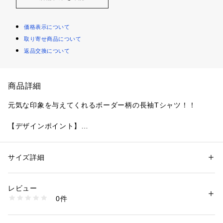
価格表示について
取り寄せ商品について
返品交換について
商品詳細
元気な印象を与えてくれるボーダー柄の長袖Tシャツ！！
【デザインポイント】
柔らかいコットン素材で着心地が良く、洗濯にも強いのでデイ
リー使いにぴったり。
程よいゆったり・動きやすいシルエットで、通園・通学からお
サイズ詳細
性別：
キッズ・ベビー
出かけまで幅広く活躍します。
カテゴリー：
ファッション
 ＞ 
トップス
 ＞ 
Tシャツ・カットソー
素材：本体：綿100% リブ部分：綿95% リブ部分：ポリウレタン5%
生産国：中国
レビュー
【スタイリング】
商品番号：
3510100004576 
（モール）
0件
デニムやカーゴパンツと合わせてカジュアルに。
2253244 （ショップ）
チノパンを合わせれば少し大人っぽく、スカートと合わせれば
ナチュラルガーリーにも♪