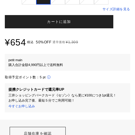
サイズ詳細を見る
カートに追加
¥654
50%OFF
¥1,309
税込
通常価格
petit main
購入合計金額4,990円以上で送料無料
取得予定ポイント数：
5 pt
提携クレジットカードで還元率UP
三井ショッピングパークカード《セゾン》なら更に¥100につき1pt還元！
お申し込み完了後、最短５分でご利用可能！
今すぐお申し込み
店舗在庫を確認