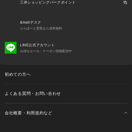
【アジャスター】なし
三井ショッピングパークポイント
━━━━━━━━━━━━
【 and D.petit main 】
&mallデスク
━━━━━━━━━━━━
ららぽーと受取なら送料無料
　Daily （日々の）、Dear （大事な ）、 Dad （パパ）
　デイリーウエアを、大事な子どもと、パパにも！
LINE公式アカウント
　カジュアルで動きやすく着やすい、
お得なセール・クーポン情報配信中
  　パパもお揃いで着たくなるくらいファッショナブル。
　デイリー使いできるロープライスアイテムを提案します。
【 対象 】
初めての方へ
 3歳-12歳 Girls・Boys（90-150cm）
  大人：FREE（ワンサイズ）
よくある質問・お問い合わせ
会社概要・利用規約など