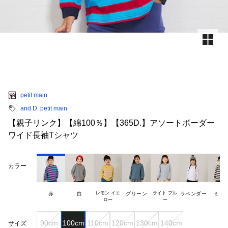
petit main
and D. petit main
【親子リンク】【綿100％】【365D.】アソートボーダー
ワイド長袖Tシャツ
カラー
レモン イエ

ライト ブル

赤
白
グリーン
ラベンダー
ミン
90cm
100cm
110cm
120cm
130cm
140cm
サイズ